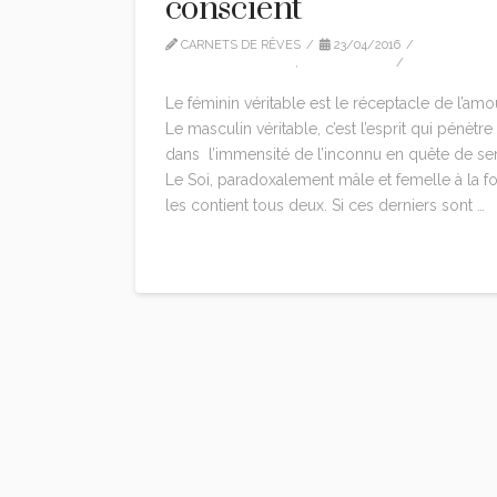
conscient
CARNETS DE RÊVES
23/04/2016
MARION WOODMAN
,
TRADUCTION
1 COMMEN
Le féminin véritable est le réceptacle de l’amo
Le masculin véritable, c’est l’esprit qui pénètre
dans l’immensité de l’inconnu en quête de se
Le Soi, paradoxalement mâle et femelle à la fo
les contient tous deux. Si ces derniers sont …
Read More