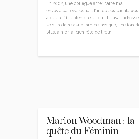
En 2002, une collègue américaine m’a
envoyé ce rêve, échu à l’un de ses clients peu
après le 11 septembre, et qu’il lui avait adressé 
Je suis de retour à l’armée, assigné, une fois d
plus, à mon ancien rôle de tireur …
Read More
Marion Woodman : la
quête du Féminin