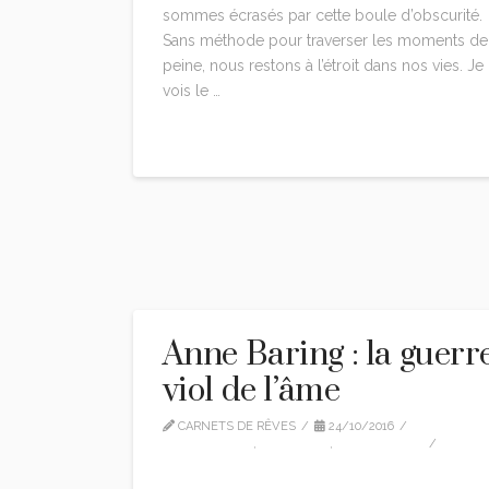
sommes écrasés par cette boule d’obscurité.
Sans méthode pour traverser les moments de
peine, nous restons à l’étroit dans nos vies. Je
vois le …
Read More
Anne Baring : la guerre
viol de l’âme
CARNETS DE RÊVES
24/10/2016
ANNE BARING
,
CITATIONS
,
TRADUCTION
2 COMMENTS