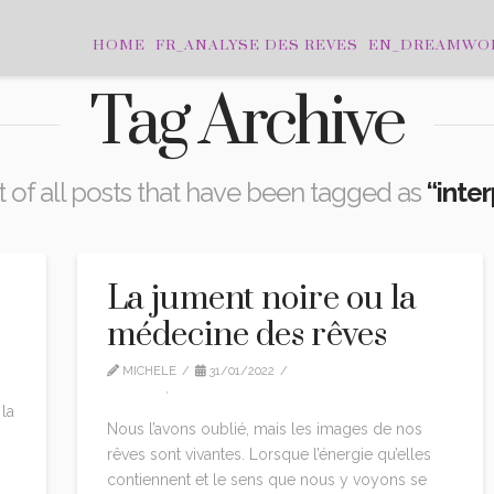
HOME
FR_ANALYSE DES REVES
EN_DREAMWO
Tag Archive
st of all posts that have been tagged as
“inte
La jument noire ou la
médecine des rêves
MICHELE
31/01/2022
ARTICLE
,
LE COIN DES RÊVEURS
 la
Nous l’avons oublié, mais les images de nos
rêves sont vivantes. Lorsque l’énergie qu’elles
contiennent et le sens que nous y voyons se