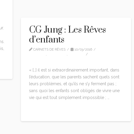
T
CG Jung : Les Rêves
ur.
d’enfants
ns.
is,
CARNETS DE RÊVES
10/03/2016
CG JUNG
,
CITATIONS
,
EDITION
LEAVE A COMMENT
« […] il est si extraordinairement important, dans
l’éducation, que les parents sachent quels sont
leurs problèmes, et qu’ils ne s’y ferment pas ;
sans quoi les enfants sont obligés de vivre une
vie qui est tout simplement impossible ; …
Read More