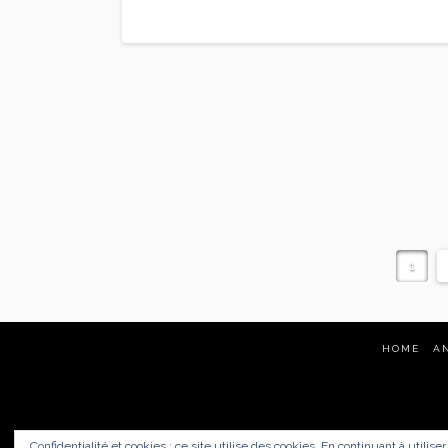
Read More
1
HOME
A
Confidentialité et cookies : ce site utilise des cookies. En continuant à utilise