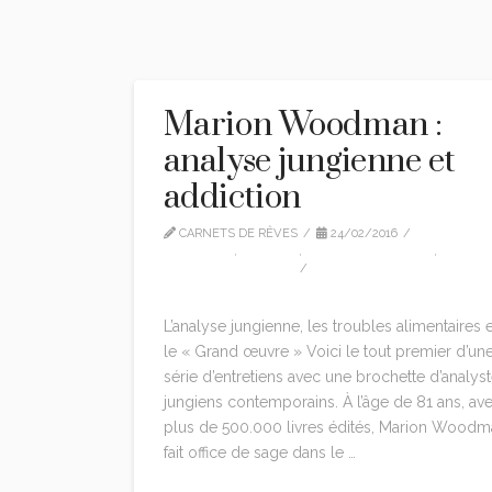
Marion Woodman :
analyse jungienne et
addiction
CARNETS DE RÊVES
24/02/2016
CITATIONS
,
EDITION
,
MARION WOODMAN
,
MARION-WOODMAN
LEAVE A COMMENT
L’analyse jungienne, les troubles alimentaires e
le « Grand œuvre » Voici le tout premier d’un
série d’entretiens avec une brochette d’analys
jungiens contemporains. À l’âge de 81 ans, av
plus de 500.000 livres édités, Marion Woodm
fait office de sage dans le …