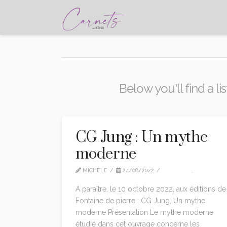
Below you'll find a li
CG Jung : Un mythe
moderne
MICHELE
24/08/2022
CG JUNG
,
EDITION
A paraître, le 10 octobre 2022, aux éditions de
Fontaine de pierre : CG Jung, Un mythe
moderne Présentation Le mythe moderne
étudié dans cet ouvrage concerne les