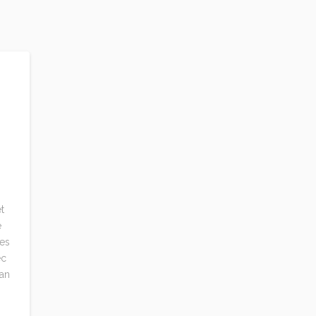
t
e
tes
ec
an