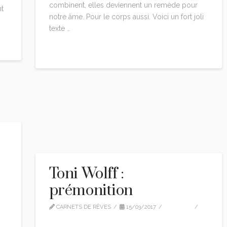
combinent, elles deviennent un remède pour
nt
notre âme. Pour le corps aussi. Voici un fort joli
texte …
Read More
Toni Wolff :
prémonition
CARNETS DE RÊVES
15/03/2017
EDITION
7 COMMENTS