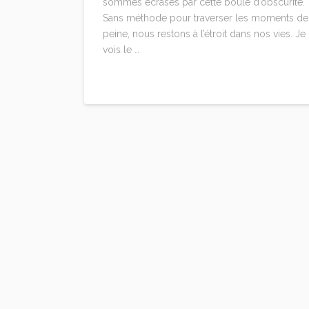
sommes écrasés par cette boule d’obscurité.
Sans méthode pour traverser les moments de
peine, nous restons à l’étroit dans nos vies. Je
vois le …
Read More