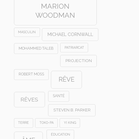
MARION
WOODMAN
MASCULIN
MICHAEL CORNWALL
PATRIARCAT
MOHAMMED TALEB
PROJECTION
ROBERT MOSS
RÊVE
SANTÉ
RÊVES
STEVEN B. PARKER
TERRE
TOKO-PA
YI KING
ÉDUCATION