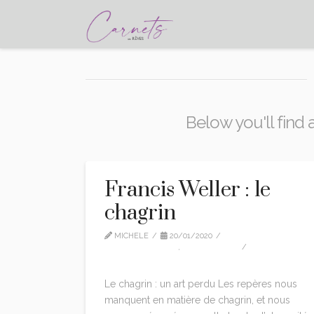
Below you'll find 
Francis Weller : le
chagrin
MICHELE
20/01/2020
FRANCIS WELLER
,
TRADUCTION
LEAVE A COMMENT
Le chagrin : un art perdu Les repères nous
manquent en matière de chagrin, et nous