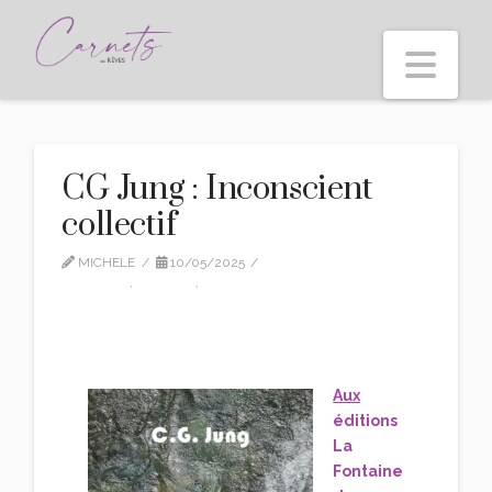
Nav
CG Jung : Inconscient
collectif
MICHELE
10/05/2025
CG JUNG
,
EDITION
,
NON CLASSÉ
Aux
éditions
La
Fontaine