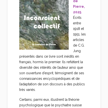
de
Pierre,
2025
Écrits
entre
1918 et
1951, les
articles
de C.G.
Jung
présentés dans ce livre sont inédits en
français, hormis le premier. Ils reflètent la
diversité des intérêts de l’auteur ainsi que
son ouverture d’esprit, témoignent de ses
connaissances encyclopédiques et de
l’adaptation de son discours à des publics
très variés.
Certains, parmi eux, illustrent la théorie
psychologique que le psychiatre suisse