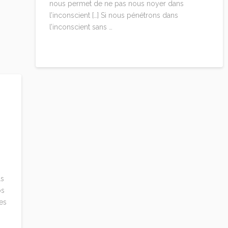
nous permet de ne pas nous noyer dans
l’inconscient […] Si nous pénétrons dans
l’inconscient sans …
Read More
ls
os
les