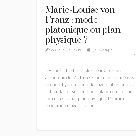
Marie-Louise von
Franz : mode
platonique ou plan
physique ?
CARNETS DE RÊVES
17/07/2014
CITATIONS
,
EDITION
,
MARIE-LOUISE VON FRANZ
LEAVE A COMMENT
« En admettant que Monsieur X tombe
amoureux de Madame Y, on le voit placé deva
le choix hypothétique de savoir s’il entend viv
cette relation sur un mode platonique ou, au
contraire, sur un plan physique. L’homme
moderne cultive l’illusion …
Read More