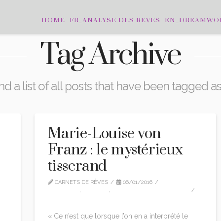
HOME
FR_ANALYSE DES REVES
EN_DREAMWO
Tag Archive
nd a list of all posts that have been tagged a
Marie-Louise von
Franz : le mystérieux
tisserand
CARNETS DE RÊVES
06/01/2016
CITATIONS
,
EDITION
,
MARIE-LOUISE VON FRANZ
1 COMMENT
« Ce n’est que lorsque l’on en a interprété le