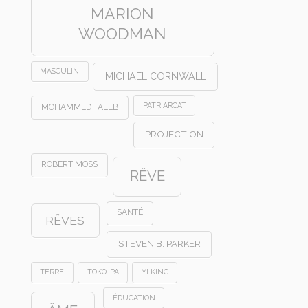
MARION
WOODMAN
MASCULIN
MICHAEL CORNWALL
PATRIARCAT
MOHAMMED TALEB
PROJECTION
ROBERT MOSS
RÊVE
SANTÉ
RÊVES
STEVEN B. PARKER
TERRE
TOKO-PA
YI KING
ÉDUCATION