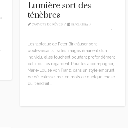
Lumière sort des
ténèbres
e
CARNETS DE RÊVES
01/01/2015
CITATIONS
,
EDITION
,
MARIE-LOUISE VON FRANZ
LEAVE A COMMENT
Les tableaux de Peter Birkhäuser sont
-
bouleversants : si les images émanent d’un
individu, elles touchent pourtant profondément
celui qui les regardent. Pour les accompagner,
Marie-Louise von Franz, dans un style emprunt
de délicatesse, met en mots ce quelque chose
qui tiendrait …
Read More