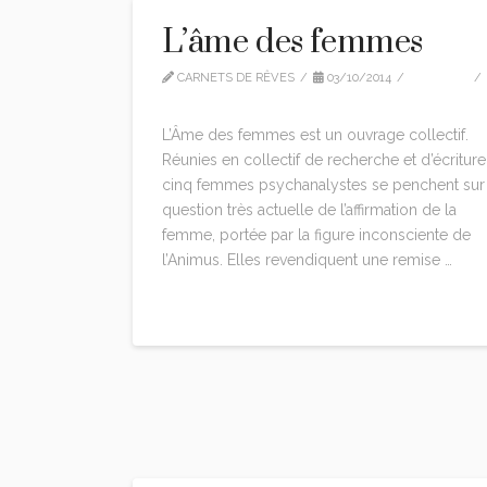
L’âme des femmes
CARNETS DE RÊVES
03/10/2014
EDITION
LEAVE A COMMENT
L’Âme des femmes est un ouvrage collectif.
Réunies en collectif de recherche et d’écriture
cinq femmes psychanalystes se penchent sur 
question très actuelle de l’affirmation de la
femme, portée par la figure inconsciente de
l’Animus. Elles revendiquent une remise …
Read More