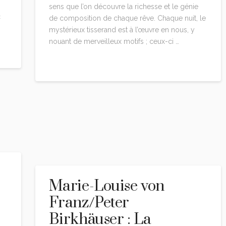
sens que l’on découvre la richesse et le génie
c
de composition de chaque rêve. Chaque nuit, le
mystérieux tisserand est à l’œuvre en nous, y
nouant de merveilleux motifs ; ceux-ci …
Read More
Marie-Louise von
Franz/Peter
Birkhäuser : La