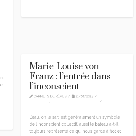
Read More
Marie-Louise von
Franz : l’entrée dans
nt
l’inconscient
re
CARNETS DE RÊVES
11/07/2014
CITATIONS
,
MARIE-LOUISE VON FRANZ
LEAVE A COMMENT
L’eau, on le sait, est généralement un symbole
de l’inconscient collectif, aussi le bateau a-t-il
toujours représenté ce qui nous garde à flot et