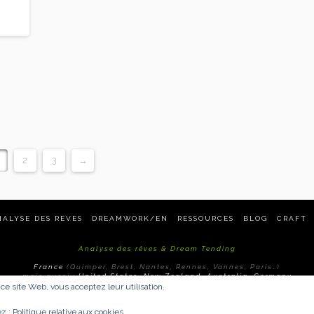
2
3
→
NALYSE DES REVES
DREAMWORK/EN
RESSOURCES
BLOG
CRAFT
Analyse des rêves & Dream Tending
France
(Quimper, Brest, Nantes, Rennes, Vannes, Paris…)
mais aussi :
United States, New Zealand, Australia, Germany
r ce site Web, vous acceptez leur utilisation.
tsdereves.eu/politique-de-confidentialite/">Politique de confidentiali
ez :
Politique relative aux cookies
Copyright © 2008 Carnets de rêves |