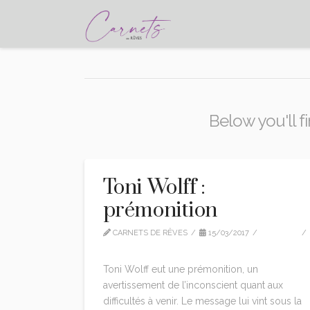
Below you'll fi
Toni Wolff :
prémonition
CARNETS DE RÊVES
15/03/2017
EDITION
7 COMMENTS
Toni Wolff eut une prémonition, un
avertissement de l’inconscient quant aux
difficultés à venir. Le message lui vint sous la