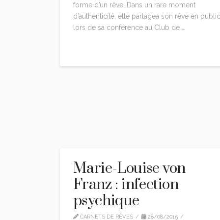
forme d’un rêve. Dans un rare moment
d’authenticité, elle partagea son rêve en publi
lors de sa conférence au Club de …
Read More
Marie-Louise von
Franz : infection
psychique
CARNETS DE RÊVES
28/08/2015