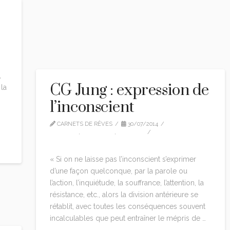
,
CG Jung : expression de
la
l’inconscient
CARNETS DE RÊVES
30/07/2014
CG JUNG
,
CITATIONS
,
EDITION
LEAVE A COMMENT
« Si on ne laisse pas l’inconscient s’exprimer
d’une façon quelconque, par la parole ou
l’action, l’inquiétude, la souffrance, l’attention, la
résistance, etc., alors la division antérieure se
rétablit, avec toutes les conséquences souvent
incalculables que peut entraîner le mépris de …