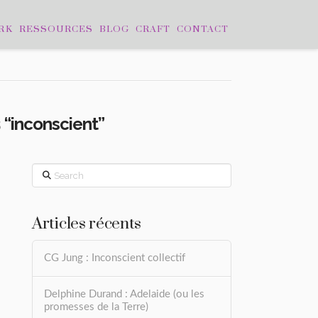
RK
RESSOURCES
BLOG
CRAFT
CONTACT
s
“inconscient”
Search
Articles récents
CG Jung : Inconscient collectif
Delphine Durand : Adelaide (ou les
promesses de la Terre)