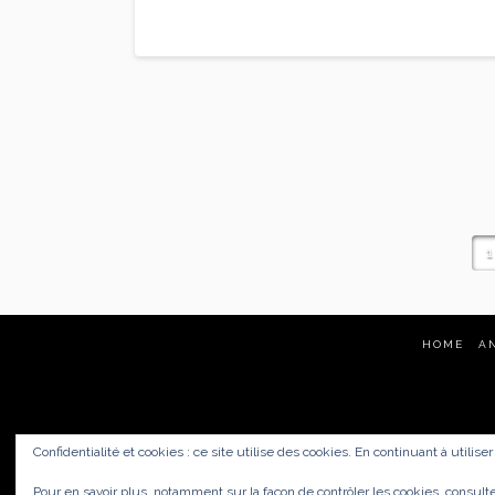
Read More
1
HOME
A
Confidentialité et cookies : ce site utilise des cookies. En continuant à utilise
href="https://carne
Pour en savoir plus, notamment sur la façon de contrôler les cookies, consult