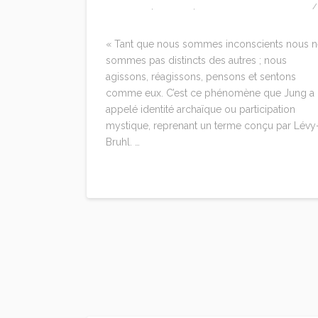
CITATIONS
,
EDITION
,
MARIE-LOUISE VON FRANZ
3 COMMENTS
« Tant que nous sommes inconscients nous n
sommes pas distincts des autres ; nous
agissons, réagissons, pensons et sentons
comme eux. C’est ce phénomène que Jung a
appelé identité archaïque ou participation
mystique, reprenant un terme conçu par Lévy
Bruhl. …
Read More