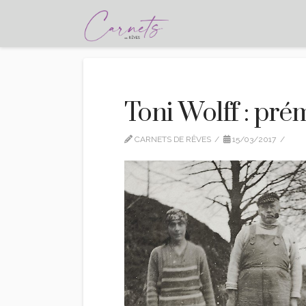
Toni Wolff : pré
CARNETS DE RÊVES
15/03/2017
ED