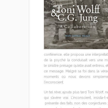
conférence, elle proposa une interprétat
de la psyché la conduisait vers une m
le sinistre présage qu’elle avait entrevu, 
ce message. Malgré sa foi dans la véraci
moments où nous devons simplement 
l’inconscient.
Un tel rêve, ajouta plus tard Toni Wolff
qui s’avère vrai. L’inconscient, insist
présente des faits, non des conjectures ;