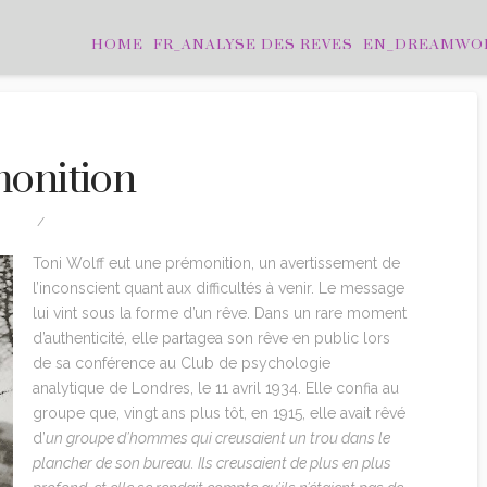
HOME
FR_ANALYSE DES REVES
EN_DREAMWO
monition
ITION
7 COMMENTS
Toni Wolff eut une prémonition, un avertissement de
l’inconscient quant aux difficultés à venir. Le message
lui vint sous la forme d’un rêve. Dans un rare moment
d’authenticité, elle partagea son rêve en public lors
de sa conférence au Club de psychologie
analytique de Londres, le 11 avril 1934. Elle confia au
groupe que, vingt ans plus tôt, en 1915, elle avait rêvé
d’
un groupe d’hommes qui creusaient un trou dans le
plancher de son bureau. Ils creusaient de plus en plus