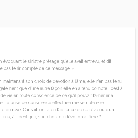
évoquant le sinistre présage qu’elle avait entrevu, et dit
e ne pas tenir compte de ce message. »
n maintenant son choix de dévotion à l’âme, elle n’en pas tenu
alement que d’une autre façon elle en a tenu compte : c’est à
 de vie en toute conscience de ce qu’il pouvait l’amener à
ie. La prise de conscience effectuée me semble être
te du rêve. Car sait-on si, en l’absence de ce rêve ou d’un
ntenu, à l’identique, son choix de dévotion à l’âme ?