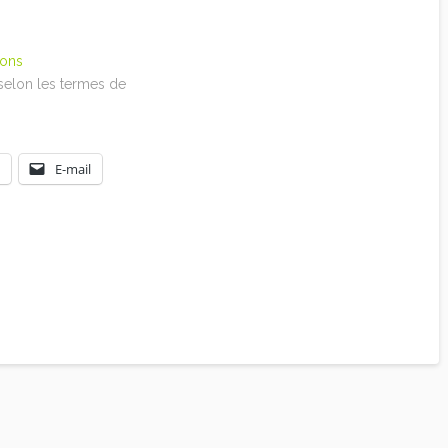
mons
 selon les termes de
Licence Creative Commons
E-mail