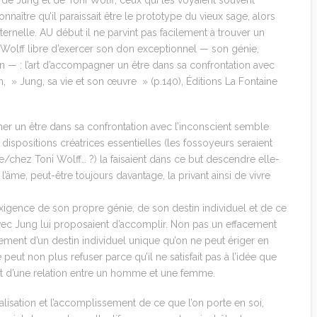
 de Jung et de Toni Wolff, ceux qui les voyaient souvent
nnaître qu’il paraissait être le prototype du vieux sage, alors
éternelle. AU début il ne parvint pas facilement à trouver un
i Wolff libre d’exercer son don exceptionnel — son génie,
n — : l’art d’accompagner un être dans sa confrontation avec
h, » Jung, sa vie et son œuvre » (p.140), Éditions La Fontaine
er un être dans sa confrontation avec l’inconscient semble
 dispositions créatrices essentielles (les fossoyeurs seraient
e/chez Toni Wolff… ?) la faisaient dans ce but descendre elle-
âme, peut-être toujours davantage, la privant ainsi de vivre
’exigence de son propre génie, de son destin individuel et de ce
 avec Jung lui proposaient d’accomplir. Non pas un effacement
ment d’un destin individuel unique qu’on ne peut ériger en
peut non plus refuser parce qu’il ne satisfait pas à l’idée que
 et d’une relation entre un homme et une femme.
réalisation et l’accomplissement de ce que l’on porte en soi,