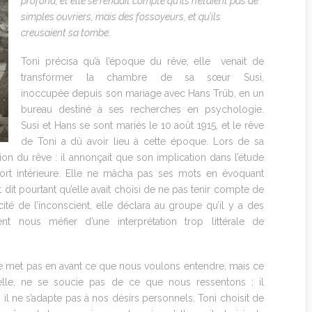
profond, et elle se rendait compte qu’ils n’étaient pas de
simples ouvriers, mais des fossoyeurs, et qu’ils
creusaient sa tombe.
Toni précisa qu’à l’époque du rêve, elle venait de
transformer la chambre de sa sœur Susi,
inoccupée depuis son mariage avec Hans Trüb, en un
bureau destiné à ses recherches en psychologie.
Susi et Hans se sont mariés le 10 août 1915, et le rêve
de Toni a dû avoir lieu à cette époque. Lors de sa
ion du rêve : il annonçait que son implication dans l’étude
ort intérieure. Elle ne mâcha pas ses mots en évoquant
et dit pourtant qu’elle avait choisi de ne pas tenir compte de
té de l’inconscient, elle déclara au groupe qu’il y a des
nous méfier d’une interprétation trop littérale de
, ne met pas en avant ce que nous voulons entendre, mais ce
a-t-elle, ne se soucie pas de ce que nous ressentons : il
 il ne s’adapte pas à nos désirs personnels. Toni choisit de