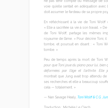
ne pas tenir compte du message de son rê
voie qu’elle sentait en adéquation avec l’
doit assumer le fardeau de sa propre psy
En réfléchissant à la vie de Toni Wolff
« Elle a sacrifiée sa vie à son travail. »
de Toni Wolff, partage les mêmes impr
royaume de l’âme. » Pour décrire Toni, il
tombe, et poursuit en disant : « Toni Wo
tombe. »
Peu de temps après la mort de Toni Wo
pour que Toni joue du piano pour lui, bien 
déformées par l’âge et l’arthrite. Elle 
montrait que Jung avait trop attendu de 
ses recherches et elle a beaucoup souffert
cela — totalement. »
— Nan Savage Healy,
Toni Wolff & C.G. Ju
Traduction : Michèle Le Clech