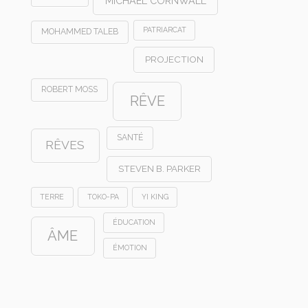
MICHAEL CORNWALL
PATRIARCAT
MOHAMMED TALEB
PROJECTION
ROBERT MOSS
RÊVE
SANTÉ
RÊVES
STEVEN B. PARKER
TERRE
TOKO-PA
YI KING
ÉDUCATION
ÂME
ÉMOTION