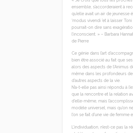
« Je crois que tous les proches
ensemble, s’accorderaient à reco
qu’elle avait un air de jeunesse 
‘modus vivendi ’et à laisser Ton
pourrait-on dire sans exagératio
l’inconscient. » – Barbara Hanna
de Pierre
Ce génie dans l’art d’accompagn
bien être associé au fait que ses
alors des aspects de l’Animus d
même dans les profondeurs de l’
d’autres aspects de la vie.
N’a-t-elle pas ainsi répondu à l
que la rencontre et la relation
d’elle-même, mais l’accomplisse
modèle universel, mais qu’on ne 
l’on se fait d’une vie de femme
L’individuation, n’est-ce pas la 