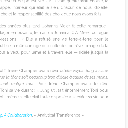
ve et de poursuivre sur la voie qu’elle avait choisie, la
appel intérieur qui était le sien. Chacun de nous, dit-elle,
che et la responsabilité des choix que nous avons faits.
 des années plus tard, Johanna Meier fit cette remarque :
 De façon émouvante, le mari de Johanna, C.A. Meier, collègue
essions : « Elle a refusé une vie terre-à-terre pour le
 utilise la même image que celle de son rêve, l’image de la
lff a vécu pour l’âme et à travers elle — fidèle jusqu’à la
lff, Irene Champernowne rêva qu’
elle voyait Jung insister
que la tâche soit beaucoup trop difficile à cause de ses mains,
jouait malgré tout.
Pour Irène Champernowne le rêve
Toni sa vie durant : « Jung utilisait énormément Toni pour
 ; même si elle était toute disposée à sacrifier sa vie pour
ng, A Collaboration
, « Analytical Transference »