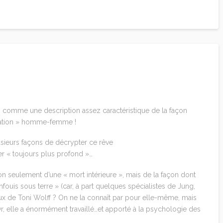
comme une description assez caractéristique de la façon
ration » homme-femme !
plusieurs façons de décrypter ce rêve
er « toujours plus profond »…
on seulement d’une « mort intérieure », mais de la façon dont
nfouis sous terre » (car, à part quelques spécialistes de Jung,
vaux de Toni Wolff ? On ne la connaît par pour elle-même, mais
r, elle a énormément travaillé…et apporté à la psychologie des