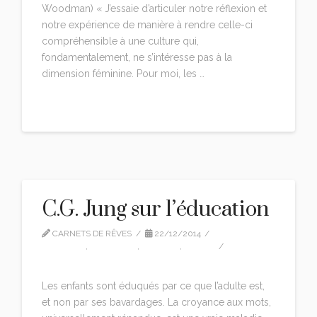
Woodman) « J’essaie d’articuler notre réflexion et
notre expérience de manière à rendre celle-ci
compréhensible à une culture qui,
fondamentalement, ne s’intéresse pas à la
dimension féminine. Pour moi, les …
Read More
C.G. Jung sur l’éducation
CARNETS DE RÊVES
22/12/2014
CG JUNG
,
CITATIONS
,
EDITION
,
VIDEO
LEAVE A COMMENT
Les enfants sont éduqués par ce que l’adulte est,
et non par ses bavardages. La croyance aux mots,