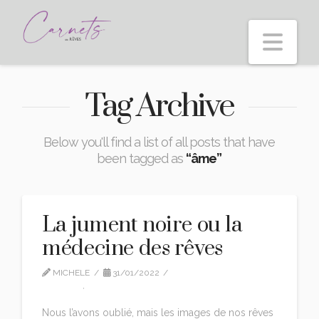
Nav
Tag Archive
Below you'll find a list of all posts that have
been tagged as
“âme”
La jument noire ou la
médecine des rêves
MICHELE
31/01/2022
ARTICLE
,
LE COIN DES RÊVEURS
Nous l’avons oublié, mais les images de nos rêves