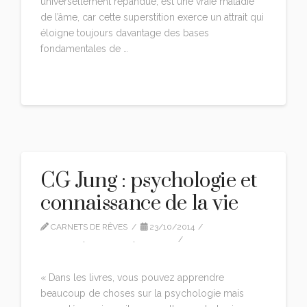
universellement répandue, est une vraie maladie
de l’âme, car cette superstition exerce un attrait qui
éloigne toujours davantage des bases
fondamentales de …
Read More
CG Jung : psychologie et
connaissance de la vie
CARNETS DE RÊVES
23/10/2014
CG JUNG
,
CITATIONS
,
EDITION
LEAVE A COMMENT
« Dans les livres, vous pouvez apprendre
beaucoup de choses sur la psychologie mais