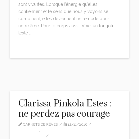
sont vivantes. Lorsque l’énergie qu’elles
contiennent et le sens que nous y voyons se
combinent, elles deviennent un remède pour
notre âme. Pour le corps aussi. Voici un fort joli
texte …
Read More
Clarissa Pinkola Estes :
ne perdez pas courage
CARNETS DE RÊVES
12/11/2016
CITATIONS
,
CLARISSA PINKOLA ESTES
,
TRADUCTION