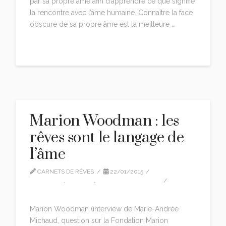
par sa propre âme afin d’apprendre ce que signifie
la rencontre avec l’âme humaine. Connaître la face
obscure de sa propre âme est la meilleure …
Read More
Marion Woodman : les
rêves sont le langage de
l’âme
CARNETS DE RÊVES
22/01/2015
CITATIONS
,
EDITION
,
MARION-WOODMAN
LEAVE A COMMENT
Marion Woodman (interview de Marie-Andrée
Michaud, question sur la Fondation Marion