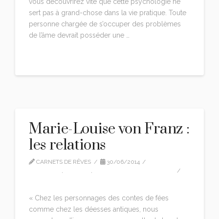
vous découvrirez vite que cette psychologie ne
sert pas à grand-chose dans la vie pratique. Toute
personne chargée de s’occuper des problèmes
de l’âme devrait posséder une …
Read More
Marie-Louise von Franz :
les relations
CARNETS DE RÊVES
30/06/2014
CITATIONS
,
EDITION
,
MARIE-LOUISE VON FRANZ
LEAVE A COMMENT
« Chez les personnages des contes de fées
comme chez les déesses antiques, nous