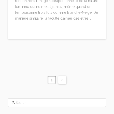
rencontrons l’image suprapersonnelle de la nature
féminine qui ne meurt jamais, même quand on
l’empoisonne trois fois comme Blanche-Neige. De
manière similaire, la faculté d’aimer des êtres …
Read More
1
2
Search