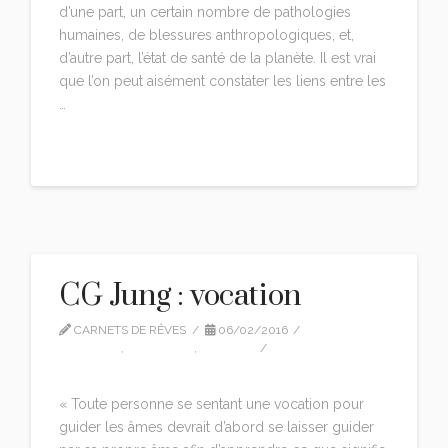
d’une part, un certain nombre de pathologies
humaines, de blessures anthropologiques, et,
d’autre part, l’état de santé de la planète. Il est vrai
que l’on peut aisément constater les liens entre les
…
Read More
CG Jung : vocation
CARNETS DE RÊVES
06/02/2016
CG JUNG
,
CITATIONS
,
EDITION
LEAVE A COMMENT
« Toute personne se sentant une vocation pour
guider les âmes devrait d’abord se laisser guider