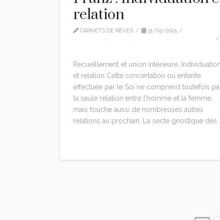
relation
CARNETS DE RÊVES
31/05/2015
CITATIONS
,
EDITION
,
MARIE-LOUISE VON FRANZ
1 COMMENT
Recueillement et union intérieure, Individuatio
et relation Cette concertation ou entente
effectuée par le Soi ne comprend toutefois pa
la seule relation entre l’homme et la femme,
mais touche aussi de nombreuses autres
relations au prochain. La secte gnostique des 
Read More