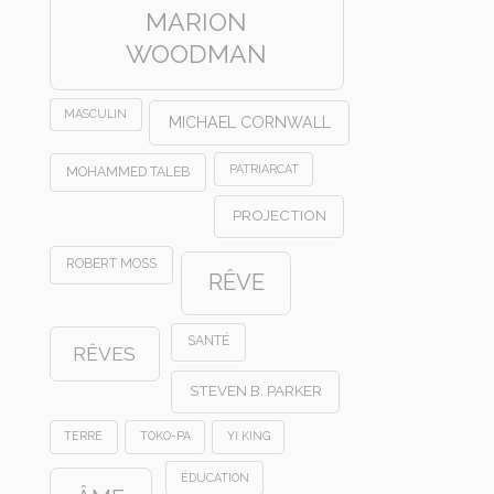
MARION
WOODMAN
MASCULIN
MICHAEL CORNWALL
PATRIARCAT
MOHAMMED TALEB
PROJECTION
ROBERT MOSS
RÊVE
SANTÉ
RÊVES
STEVEN B. PARKER
TERRE
TOKO-PA
YI KING
ÉDUCATION