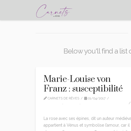
Below you'll find a lis
Marie-Louise von
Franz : susceptibilité
CARNETS DE RÊVES
01/04/2017
CITATIONS
,
EDITION
,
MARIE-LOUISE VON FRANZ
1 COMMENT
La rose avec ses épines, dit un auteur médiéva
appartient à Vénus et symbolise l’amour, car il