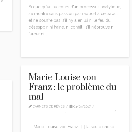
 a
Si quelqu’un au cours d’un processus analytique,
 …
se montre sans passion par rapport à ce travail
et ne souffre pas, s’il n’y a en lui ni le feu du
désespoir, ni haine, ni conflit ; s’il n’éprouve ni
fureur ni …
Read More
Marie-Louise von
Franz : le problème du
mal
CARNETS DE RÊVES
03/03/2017
CITATIONS
,
EDITION
,
MARIE-LOUISE VON FRANZ
2 COMMENTS
— Marie-Louise von Franz : […] la seule chose