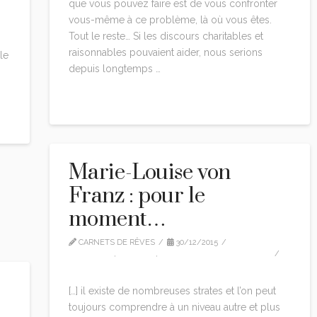
que vous pouvez faire est de vous confronter
vous-même à ce problème, là où vous êtes.
Tout le reste… Si les discours charitables et
raisonnables pouvaient aider, nous serions
le
depuis longtemps …
Read More
Marie-Louise von
Franz : pour le
moment…
CARNETS DE RÊVES
30/12/2015
CITATIONS
,
EDITION
,
MARIE-LOUISE VON FRANZ
1 COMMENT
[…] il existe de nombreuses strates et l’on peut
toujours comprendre à un niveau autre et plus