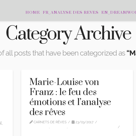
HOME
FR_ANALYSE DES REVES
EN_DREAMWO
Category Archive
t of all posts that have been categorized as
“M
Marie-Louise von
Franz : le feu des
émotions et l’analyse
des rêves
CARNETS DE RÊVES
23/03/2017
l,
CITATIONS
,
EDITION
,
MARIE-LOUISE VON FRANZ
LEAVE A COMMENT