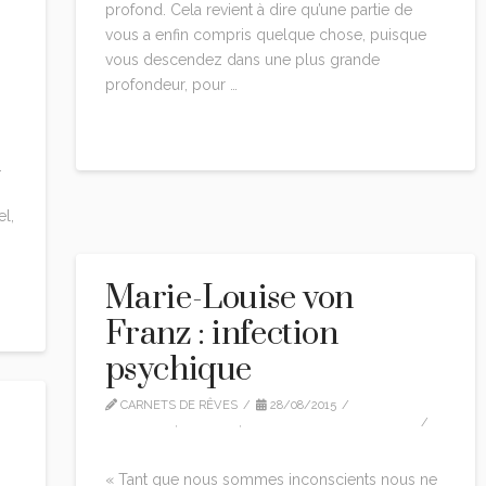
profond. Cela revient à dire qu’une partie de
vous a enfin compris quelque chose, puisque
vous descendez dans une plus grande
profondeur, pour …
Read More
.
l,
Marie-Louise von
Franz : infection
psychique
CARNETS DE RÊVES
28/08/2015
CITATIONS
,
EDITION
,
MARIE-LOUISE VON FRANZ
3 COMMENTS
« Tant que nous sommes inconscients nous ne