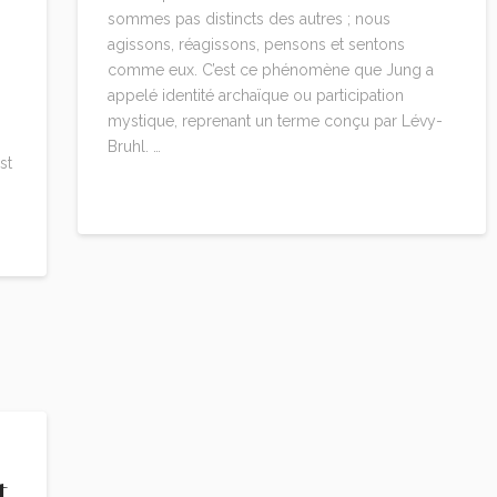
sommes pas distincts des autres ; nous
agissons, réagissons, pensons et sentons
comme eux. C’est ce phénomène que Jung a
appelé identité archaïque ou participation
mystique, reprenant un terme conçu par Lévy-
Bruhl. …
st
Read More
t