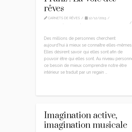
rêves
CARNETS DE RÊVES
12/12/2015
CITATIONS
,
EDITION
,
MARIE-LOUISE VON FRANZ
LEAVE A COMMENT
Des millions de personnes cherchent
aujourd’hui à mieux se connaître elles-mêmes
Elles désirent savoir qui elles sont afin de
pouvoir être qui elles sont. Au niveau personne
ce besoin de mieux comprendre notre être
intérieur se traduit par un regain …
Read More
Imagination active,
imagination musicale