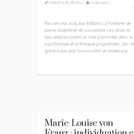
CARNETS DE RÊVES
11/08/2015
CITATIONS
,
EDITION
,
MARIE-LOUISE VON FRANZ
LEAVE A COMMENT
Paru en mai 2015 aux éditions La Fontaine de
pierre Quatrième de couverture Les rêves et
leur analyse jouent un rôle primordial dans la
psychologie et la thérapie junguiennes, car c’e
grâce à eux que l’inconscient se révèle à la …
Read More
Marie-Louise von
Franz : individuation e