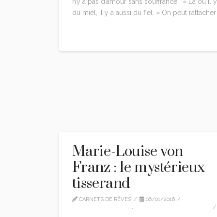
n’y a pas d’amour sans souffrance ; « Là où il y
du miel, il y a aussi du fiel. » On peut rattacher
Read More
Marie-Louise von
Franz : le mystérieux
tisserand
CARNETS DE RÊVES
06/01/2016
CITATIONS
,
EDITION
,
MARIE-LOUISE VON FRANZ
1 COMMENT