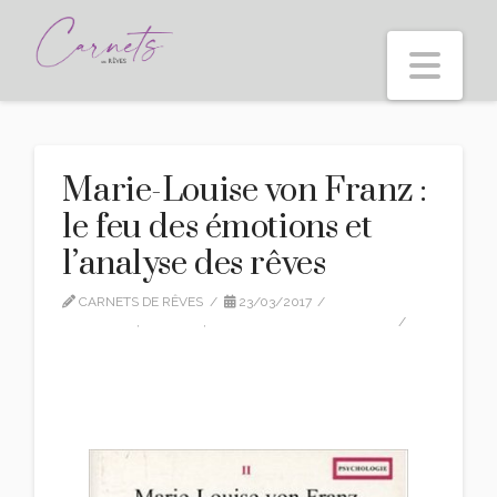
Nav
Marie-Louise von Franz :
le feu des émotions et
l’analyse des rêves
CARNETS DE RÊVES
23/03/2017
CITATIONS
,
EDITION
,
MARIE-LOUISE VON FRANZ
LEAVE A COMMENT