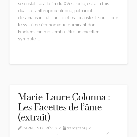
se cristallise à la fin du XVe siècle, est à la fois
dualiste, anthropocentrique, patriarcal,
désacralisant, utilitariste et matérialiste. Il sous-tend
le système économique dominant dont
Frankenstein me semble être un excellent
symbole. …
Read More
Marie-Laure Colonna :
Les Facettes de l’âme
(extrait)
CARNETS DE RÊVES
02/07/2014
CITATIONS
,
EDITION
,
MARIE-LAURE COLONNA