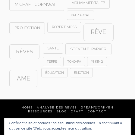
MOHAMMED TALEB
MICHAEL CORNWALL
PATRIARCAT
ROBERT MOSS
PROJECTION
RÊVE
SANTÉ
STEVEN B. PARKER
RÊVES
TERRE
TOKO-PA
YI KING
ÉDUCATION
ÉMOTION
ÂME
HOME
ANALYSE DES REVES
DREAMWORK/EN
RESSOURCES
BLOG
CRAFT
CONTACT
Confidentialité et cookies : ce site utilise des cookies. En continuant à
Analyse des rêves & Dream Tending
utiliser ce site Web, vous acceptez leur utilisation.
France
(Quimper, Brest, Nantes, Rennes, Vannes, Paris…)