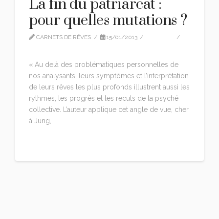
La fin du patriarcat :
pour quelles mutations ?
CARNETS DE RÊVES
15/01/2013
ARTICLE
LEAVE A COMMENT
« Au delà des problématiques personnelles de
nos analysants, leurs symptômes et l’interprétation
de leurs rêves les plus profonds illustrent aussi les
rythmes, les progrès et les reculs de la psyché
collective. L’auteur applique cet angle de vue, cher
à Jung, …
Read More