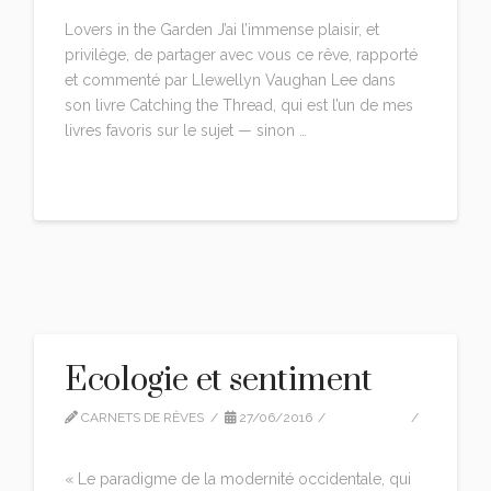
Lovers in the Garden J’ai l’immense plaisir, et
privilège, de partager avec vous ce rêve, rapporté
et commenté par Llewellyn Vaughan Lee dans
son livre Catching the Thread, qui est l’un de mes
livres favoris sur le sujet — sinon …
Read More
Ecologie et sentiment
CARNETS DE RÊVES
27/06/2016
CITATIONS
LEAVE A COMMENT
« Le paradigme de la modernité occidentale, qui