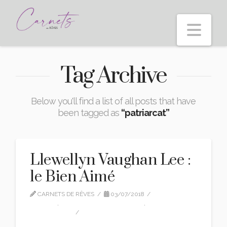
Nav
Tag Archive
Below you'll find a list of all posts that have
been tagged as
“patriarcat”
Llewellyn Vaughan Lee :
le Bien Aimé
CARNETS DE RÊVES
03/07/2018
EDITION
,
LLEWELLYN VAUGHAN LEE
,
TRADUCTION
LEAVE A COMMENT