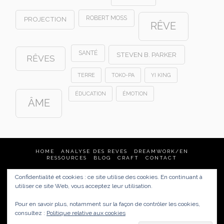
ROBERT MOSS
PROJECTION
RÊVE
SANTÉ
STEVEN B. PARKER
RÊVES
TERRE
TOKO-PA
YI KING
ÉDUCATION
ÉMOTION
ÂME
HOME
ANALYSE DES REVES
DREAMWORK/EN
RESSOURCES
BLOG
CRAFT
CONTACT
Confidentialité et cookies : ce site utilise des cookies. En continuant à
Analyse des rêves & Dream Tending
utiliser ce site Web, vous acceptez leur utilisation.
France
(Quimper, Brest, Nantes, Rennes, Vannes, Paris…)
mais aussi :
United States, New Zealand, Australia, Germany
Pour en savoir plus, notamment sur la façon de contrôler les cookies,
href="https://carnetsdereves.eu/politique-de-
consultez :
Politique relative aux cookies
confidentialite/">Politique de confidentialité /
Mentions