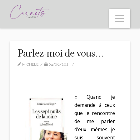
Nav
Parlez-moi de vous…
MICHELE
04/06/2023
CITATIONS
« Quand je
demande à ceux
que je rencontre
de me parler
d'eux- mêmes, je
suis souvent