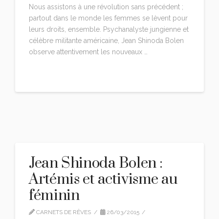
Nous assistons à une révolution sans précédent ;
partout dans le monde les femmes se lèvent pour
leurs droits, ensemble. Psychanalyste jungienne et
célèbre militante américaine, Jean Shinoda Bolen
observe attentivement les nouveaux …
Read More
Jean Shinoda Bolen :
Artémis et activisme au
féminin
CARNETS DE RÊVES
26/03/2015