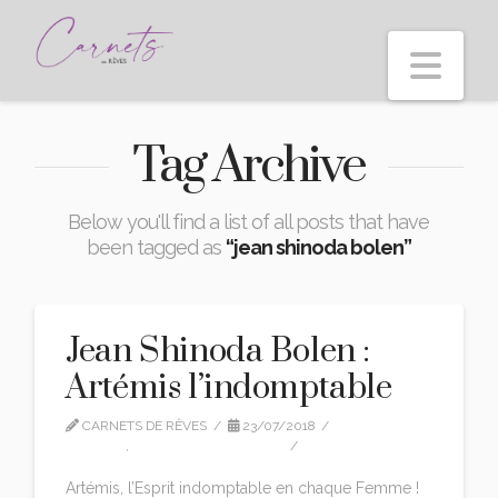
Nav
Tag Archive
Below you'll find a list of all posts that have
been tagged as
“jean shinoda bolen”
Jean Shinoda Bolen :
Artémis l’indomptable
CARNETS DE RÊVES
23/07/2018
EDITION
,
JEAN SHINODA BOLEN
3 COMMENTS
Artémis, l’Esprit indomptable en chaque Femme !