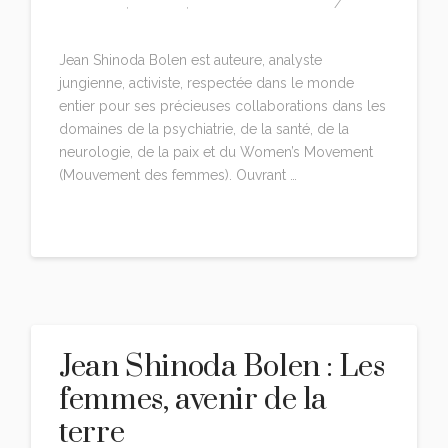
CITATIONS
,
EDITION
,
JEAN SHINODA BOLEN
LEAVE A COMMENT
Jean Shinoda Bolen est auteure, analyste
jungienne, activiste, respectée dans le monde
entier pour ses précieuses collaborations dans les
domaines de la psychiatrie, de la santé, de la
neurologie, de la paix et du Women’s Movement
(Mouvement des femmes). Ouvrant …
Read More
Jean Shinoda Bolen : Les
femmes, avenir de la
terre