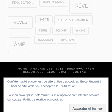
ROBERT MOSS
PROJECTION
RÊVE
SANTÉ
STEVEN B. PARKER
RÊVES
TERRE
TOKO-PA
YI KING
ÉDUCATION
ÉMOTION
ÂME
HOME
ANALYSE DES REVES
DREAMWORK/EN
RESSOURCES
BLOG
CRAFT
CONTACT
Confidentialité et cookies : ce site utilise des cookies. En continuant à
Analyse des rêves & Dream Tending
utiliser ce site Web, vous acceptez leur utilisation.
France
(Quimper, Brest, Nantes, Rennes, Vannes, Paris…)
mais aussi :
United States, New Zealand, Australia, Germany
Pour en savoir plus, notamment sur la façon de contrôler les cookies,
href="https://carnetsdereves.eu/politique-de-
consultez :
Politique relative aux cookies
confidentialite/">Politique de confidentialité /
Mentions
légales
Copyright © 2008 Carnets de rêves |