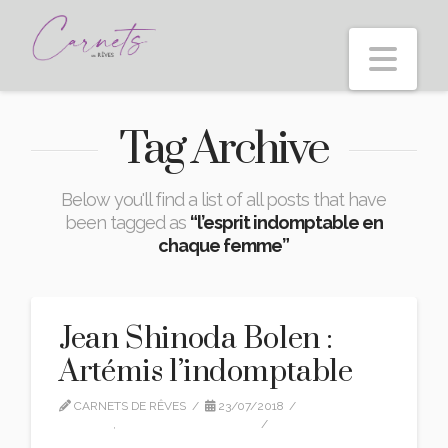
Nav
Tag Archive
Below you'll find a list of all posts that have
been tagged as
“l’esprit indomptable en
chaque femme”
Jean Shinoda Bolen :
Artémis l’indomptable
CARNETS DE RÊVES
23/07/2018
EDITION
,
JEAN SHINODA BOLEN
3 COMMENTS