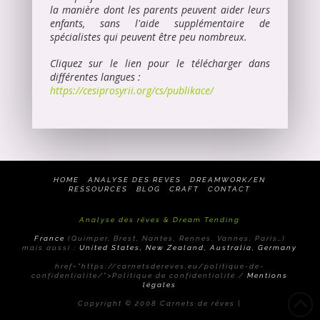
la manière dont les parents peuvent aider leurs
enfants, sans l'aide supplémentaire de
spécialistes qui peuvent être peu nombreux.
Cliquez sur le lien pour le télécharger dans
différentes langues :
https://cesiprosyrii.org/cs/publikace/
HOME
ANALYSE DES REVES
DREAMWORK/EN
RESSOURCES
BLOG
CRAFT
CONTACT
Analyse des rêves & Dream Tending
France
(Quimper, Brest, Nantes, Rennes, Vannes, Paris…)
mais aussi :
United States, New Zealand, Australia, Germany
href="https://carnetsdereves.eu/politique-de-
confidentialite/">Politique de confidentialité /
Mentions
légales
Copyright © 2008 Carnets de rêves |