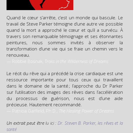
Quand le cœur s’arrête, c’est un monde qui bascule. Le
travail de Steve Parker témoigne d’une autre vie possible
quand la mort a approché le cœur et qu’il a survécu. À
travers son remarquable témoignage et ses étonnantes
peintures, nous sommes invités à observer la
transformation d’une vie qui se fraie un chemin vers le
renouveau.
— Robbie Bosnak,
Traks in the Wilderness of Dreams
Le récit du rêve qui a précédé la crise cardiaque est une
ressource importante pour tous ceux qui travaillent
dans le domaine de la santé ; l’approche du Dr Parker
sur l’utilisation des images des rêves dans l’accélération
du processus de guérison, nous est d’une aide
précieuse. Hautement recommandé.
— Patricia Garfield, Ph.D.,
The Healing Power of Dreams
Un extrait peut être
lu ici :
Dr. Steven B. Parker, les rêves et la
santé