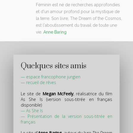
Féminin est né de recherches approfondies
et d'un amour profond pour la mystique de
la terre. Son livre, The Dream of the Cosmos,
est l'aboutissement du travail de toute une
vie.
Anne Baring
Quelques sites amis
—
espace francophone jungien
—
recueil de rêves
Le site de
Megan McFeely
, réalisatrice du film
As She Is (version sous-titrée en français
disponible)
—
As She Is
—
Présentation de la version sous-titrée en
français
Le site d'
Anne Baring
, auteur du livre
The Dream