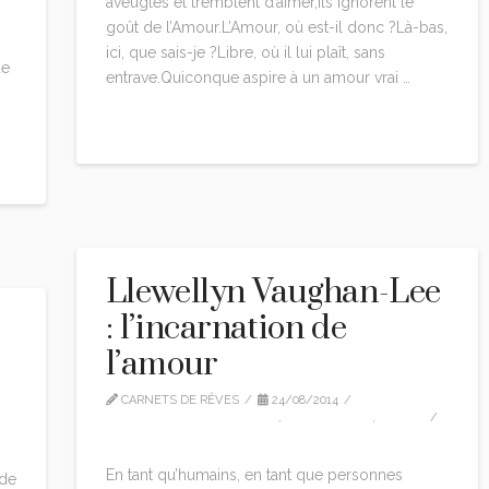
aveugles et tremblent d’aimer,Ils ignorent le
goût de l’Amour.L’Amour, où est-il donc ?Là-bas,
ici, que sais-je ?Libre, où il lui plaît, sans
de
entrave.Quiconque aspire à un amour vrai …
Read More
Llewellyn Vaughan-Lee
: l’incarnation de
l’amour
CARNETS DE RÊVES
24/08/2014
LLEWELLYN VAUGHAN LEE
,
TRADUCTION
,
VIDEO
LEAVE A COMMENT
En tant qu’humains, en tant que personnes
 de