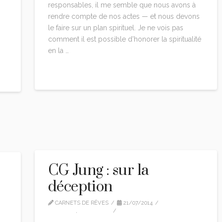
responsables, il me semble que nous avons à
rendre compte de nos actes — et nous devons
le faire sur un plan spirituel. Je ne vois pas
comment il est possible d’honorer la spiritualité
en la …
Read More
CG Jung : sur la
déception
CARNETS DE RÊVES
21/07/2014
CG JUNG
,
CITATIONS
LEAVE A COMMENT