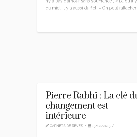
n’y a pas d’amour sans souffrance ; « Là où il y
du miel, il y a aussi du fiel. » On peut rattacher
Read More
Pierre Rabhi : La clé d
changement est
intérieure
CARNETS DE RÊVES
15/02/2015
CITATIONS
LEAVE A COMMENT