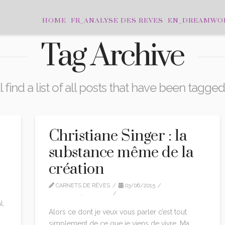
HOME
FR_ANALYSE DES REVES
EN_DREAMWO
Tag Archive
 find a list of all posts that have been tagge
Christiane Singer : la
substance même de la
création
CARNETS DE RÊVES
03/06/2015
CITATIONS
,
EDITION
2 COMMENTS
l,
Alors ce dont je veux vous parler c’est tout
simplement de ce que je viens de vivre. Ma