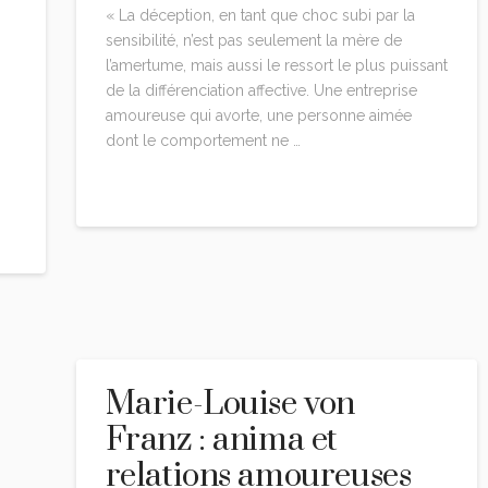
« La déception, en tant que choc subi par la
sensibilité, n’est pas seulement la mère de
l’amertume, mais aussi le ressort le plus puissant
de la différenciation affective. Une entreprise
amoureuse qui avorte, une personne aimée
dont le comportement ne …
Read More
Marie-Louise von
Franz : anima et
relations amoureuses