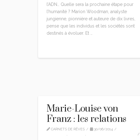
l’ADN… Quelle sera la prochaine étape pour
l’humanité ? Marion Woodman, analyste
jungienne, pionnière et auteure de dix livres,
pense que les individus et les sociétés sont
destinés à évoluer. Et …
Read More
Marie-Louise von
Franz : les relations
CARNETS DE RÊVES
30/06/2014
CITATIONS
,
EDITION
,
MARIE-LOUISE VON FRANZ
LEAVE A COMMENT