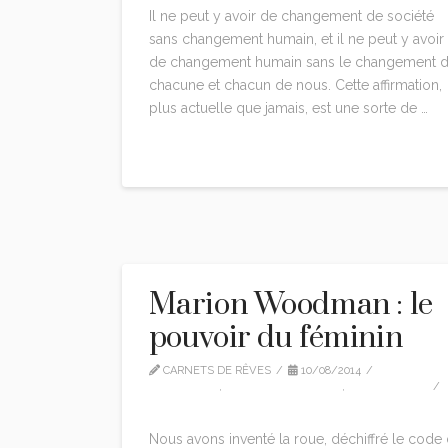
Il ne peut y avoir de changement de société
sans changement humain, et il ne peut y avoir
de changement humain sans le changement 
chacune et chacun de nous. Cette affirmation,
plus actuelle que jamais, est une sorte de …
Read More
Marion Woodman : le
pouvoir du féminin
CARNETS DE RÊVES
10/08/2014
INTERVIEW
,
MARION WOODMAN
,
TRADUCTION
4 COMMENTS
Nous avons inventé la roue, déchiffré le code