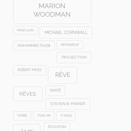
MARION
WOODMAN
MASCULIN
MICHAEL CORNWALL
PATRIARCAT
MOHAMMED TALEB
PROJECTION
ROBERT MOSS
RÊVE
SANTÉ
RÊVES
STEVEN B. PARKER
TERRE
TOKO-PA
YI KING
ÉDUCATION