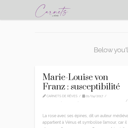
Below you'll
Marie-Louise von
Franz : susceptibilité
CARNETS DE RÊVES
01/04/2017
CITATIONS
,
EDITION
,
MARIE-LOUISE VON FRANZ
1 COMMENT
La rose avec ses épines, dit un auteur médiéva
appartient à Vénus et symbolise l’amour, car il