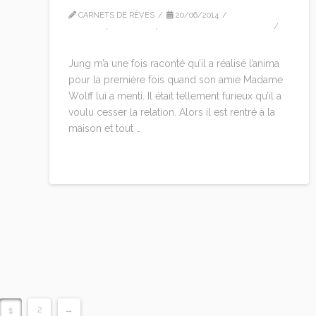
CARNETS DE RÊVES
20/06/2014
ARTICLE
,
CITATIONS
,
MARIE-LOUISE VON FRANZ
LEAVE A COMMENT
Jung m’a une fois raconté qu’il a réalisé l’anima
pour la première fois quand son amie Madame
Wolff lui a menti. Il était tellement furieux qu’il a
voulu cesser la relation. Alors il est rentré à la
maison et tout …
Read More
1
2
→