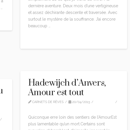
 a
dernière aventure. Deux mois d’une vertigineuse
 …
et assez déchirante descente et traversée. Avec
surtout le mystère de la souffrance. J’ai encore
beaucoup …
Read More
Hadewijch d’Anvers,
u
Amour est tout
CARNETS DE RÊVES
20/04/2015
CITATIONS
LEAVE A COMMENT
Quiconque erre loin des sentiers de l’AmourEst
plus lamentable qu’un mort.Certains sont