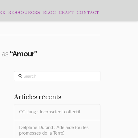
RK
RESSOURCES
BLOG
CRAFT
CONTACT
d as
“Amour”
Search
Articles récents
CG Jung : Inconscient collectif
Delphine Durand : Adelaide (ou les
promesses de la Terre)