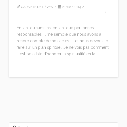
CARNETS DE RÊVES
24/08/2014
LLEWELLYN VAUGHAN LEE
,
TRADUCTION
,
VIDEO
LEAVE A COMMENT
En tant qu’humains, en tant que personnes
responsables, il me semble que nous avons à
rendre compte de nos actes — et nous devons le
faire sur un plan spirituel. Je ne vois pas comment
il est possible d’honorer la spiritualité en la …
Read More
Search