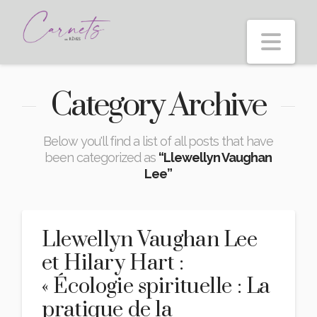
Nav
Category Archive
Below you'll find a list of all posts that have
been categorized as
“Llewellyn Vaughan
Lee”
Llewellyn Vaughan Lee
et Hilary Hart :
« Écologie spirituelle : La
pratique de la