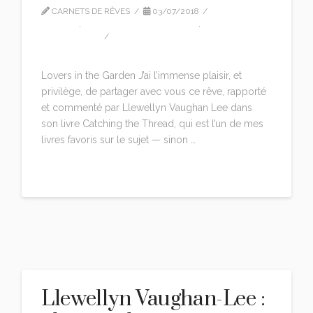
CARNETS DE RÊVES
03/07/2018
EDITION
,
LLEWELLYN VAUGHAN LEE
,
TRADUCTION
LEAVE A COMMENT
Lovers in the Garden J’ai l’immense plaisir, et
privilège, de partager avec vous ce rêve, rapporté
et commenté par Llewellyn Vaughan Lee dans
son livre Catching the Thread, qui est l’un de mes
livres favoris sur le sujet — sinon …
Read More
Llewellyn Vaughan-Lee :