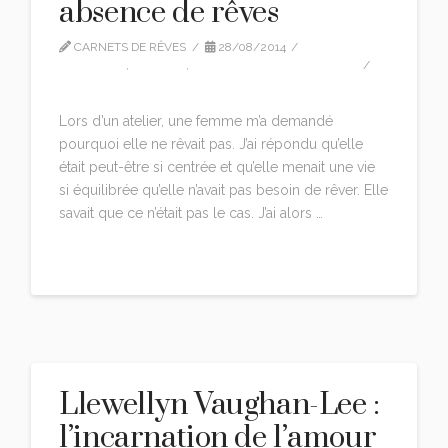
absence de rêves
CARNETS DE RÊVES
28/08/2014
CITATIONS
,
EDITION
,
LLEWELLYN VAUGHAN LEE
LEAVE A COMMENT
Lors d’un atelier, une femme m’a demandé
pourquoi elle ne rêvait pas. J’ai répondu qu’elle
était peut-être si centrée et qu’elle menait une vie
si équilibrée qu’elle n’avait pas besoin de rêver. Elle
savait que ce n’était pas le cas. J’ai alors …
Read More
Llewellyn Vaughan-Lee :
l’incarnation de l’amour