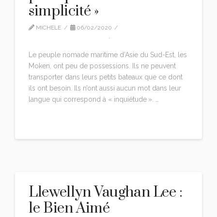
simplicité »
MICHELE
06/02/2020
LLEWELLYN VAUGHAN LEE
,
TRADUCTION
Le peuple nomade maritime d’Asie du Sud-Est, les
Moken, ont peu de possessions. Ils ne peuvent
transporter dans leurs petits bateaux que ce dont
ils ont besoin. Ils n’ont aussi aucun mot dans leur
langue qui correspond à « inquiétude ». …
Read More
Llewellyn Vaughan Lee :
le Bien Aimé