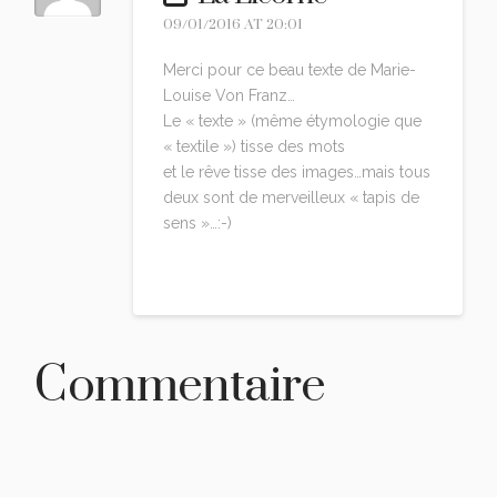
09/01/2016 AT 20:01
Merci pour ce beau texte de Marie-
Louise Von Franz…
Le « texte » (même étymologie que
« textile ») tisse des mots
et le rêve tisse des images…mais tous
deux sont de merveilleux « tapis de
sens »…:-)
Reply
Commentaire