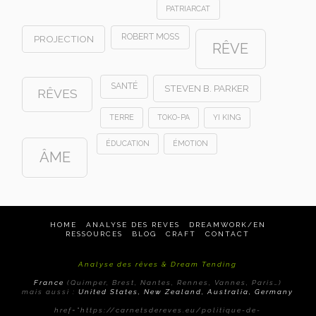
PATRIARCAT
ROBERT MOSS
PROJECTION
RÊVE
SANTÉ
STEVEN B. PARKER
RÊVES
TERRE
TOKO-PA
YI KING
ÉDUCATION
ÉMOTION
ÂME
HOME
ANALYSE DES REVES
DREAMWORK/EN
RESSOURCES
BLOG
CRAFT
CONTACT
Analyse des rêves & Dream Tending
France
(Quimper, Brest, Nantes, Rennes, Vannes, Paris…)
mais aussi :
United States, New Zealand, Australia, Germany
href="https://carnetsdereves.eu/politique-de-