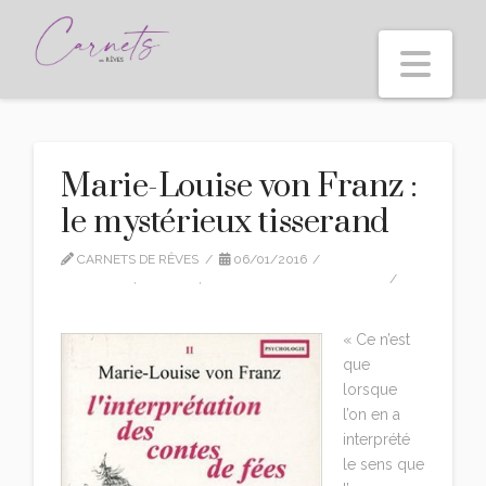
Nav
Marie-Louise von Franz :
le mystérieux tisserand
CARNETS DE RÊVES
06/01/2016
CITATIONS
,
EDITION
,
MARIE-LOUISE VON FRANZ
1 COMMENT
« Ce n’est
que
lorsque
l’on en a
interprété
le sens que