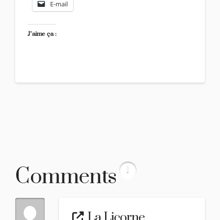
E-mail
J’aime ça :
Comments
1
La Licorne