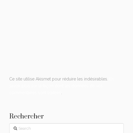
Ce site utilise Akismet pour réduire les indésirables.
En
savoir plus sur la façon dont les données de vos
commentaires sont traitées
.
Rechercher
Search