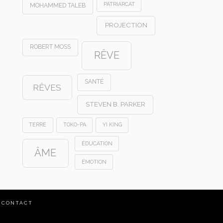
PATRIARCAT
MOHAMMED TALEB
PROJECTION
ROBERT MOSS
RÊVE
SANTÉ
RÊVES
STEVEN B. PARKER
TERRE
TOKO-PA
YI KING
ÉDUCATION
ÂME
ÉMOTION
CONTACT