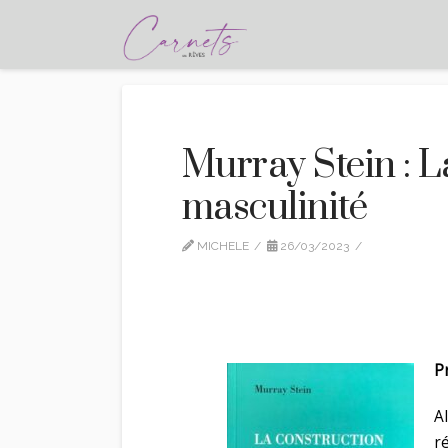
Murray Stein : L
masculinité
MICHELE
26/03/2023
EDITION
P
A
r