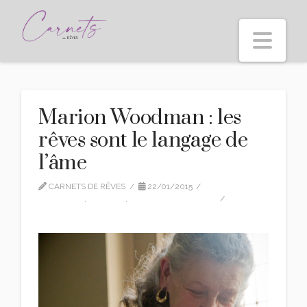
Nav
Marion Woodman : les
rêves sont le langage de
l’âme
CARNETS DE RÊVES
22/01/2015
CITATIONS
,
EDITION
,
MARION-WOODMAN
LEAVE A COMMENT