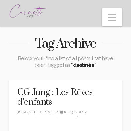
Nav
Tag Archive
Below you'll find a list of all posts that have
been tagged as
“destinée”
CG Jung : Les Rêves
d’enfants
CARNETS DE RÊVES
10/03/2016
CG JUNG
,
CITATIONS
,
EDITION
LEAVE A COMMENT