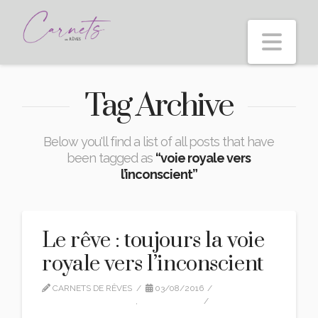
Nav
Tag Archive
Below you'll find a list of all posts that have
been tagged as
“voie royale vers
l’inconscient”
Le rêve : toujours la voie
royale vers l’inconscient
CARNETS DE RÊVES
03/08/2016
MICHAEL CORNWALL
,
TRADUCTION
4 COMMENTS