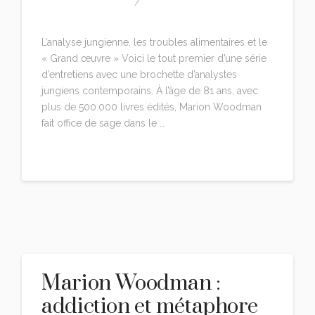
MARION-WOODMAN
LEAVE A COMMENT
L’analyse jungienne, les troubles alimentaires et le
« Grand œuvre » Voici le tout premier d’une série
d’entretiens avec une brochette d’analystes
jungiens contemporains. À l’âge de 81 ans, avec
plus de 500.000 livres édités, Marion Woodman
fait office de sage dans le …
Read More
Marion Woodman :
addiction et métaphore