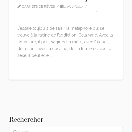
CARNETS DE RÊVES
19/02/2015
CITATIONS
,
EDITION
,
MARION-WOODMAN
LEAVE A COMMENT
J’essaie toujours de saisir la métaphore qui se
trouve à la racine de l’addiction. Cela varie. Avec la
nourriture, il peut s’agir de la mère, avec l’alcool,
de l’esprit, avec la cocaïne, de la lumière, avec le
sexe, il peut être …
Read More
Rechercher
Search