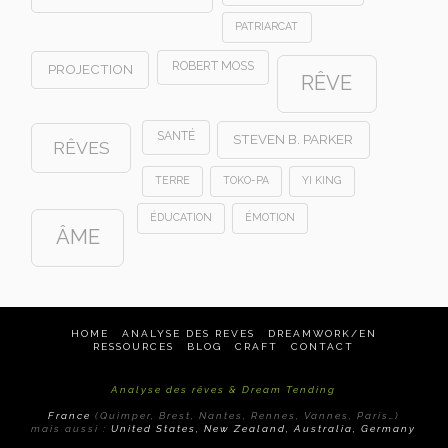
PATRIARCAT
ROBERT MOSS
PROJECTION
RÊVE
SANTÉ
STEVEN B. PARKER
RÊVES
TERRE
TOKO-PA
YI KING
ÉDUCATION
ÉMOTION
ÂME
HOME
ANALYSE DES REVES
DREAMWORK/EN
RESSOURCES
BLOG
CRAFT
CONTACT
Analyse des rêves & Dream Tending
France
(Quimper, Brest, Nantes, Rennes, Vannes, Paris…)
mais aussi :
United States, New Zealand, Australia, Germany