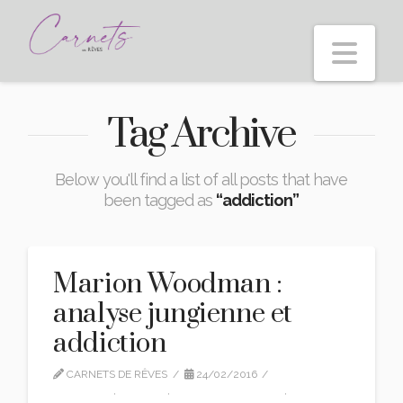
Nav
Tag Archive
Below you'll find a list of all posts that have
been tagged as
“addiction”
Marion Woodman :
analyse jungienne et
addiction
CARNETS DE RÊVES
24/02/2016
CITATIONS
,
EDITION
,
MARION WOODMAN
,