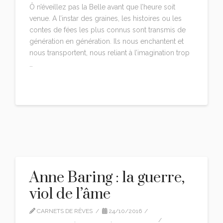
Ô n’éveillez pas la Belle avant que l’heure soit
venue. A l’instar des graines, les histoires ou les
contes de fées les plus connus sont transmis de
génération en génération. Ils nous enchantent et
nous transportent, nous reliant à l’imagination trop
…
Read More
Anne Baring : la guerre,
viol de l’âme
CARNETS DE RÊVES
24/10/2016
ANNE BARING
,
CITATIONS
,
TRADUCTION