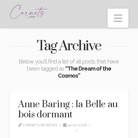
Nav
Tag Archive
Below you'll find a list of all posts that have
been tagged as
“The Dream of the
Cosmos”
Anne Baring : la Belle au
bois dormant
CARNETS DE RÊVES
14/12/2016
ANNE BARING
,
TRADUCTION
LEAVE A COMMENT