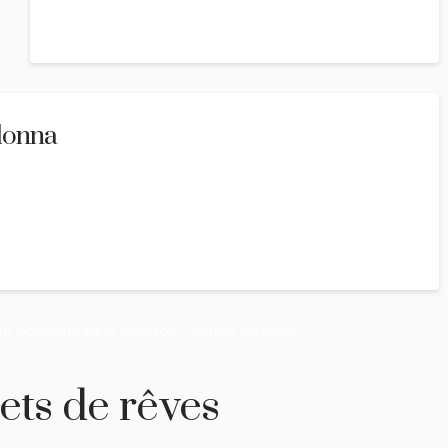
Reply
lonna
 le labyrinthe de la guérison | Carnets de rêves
ets de rêves