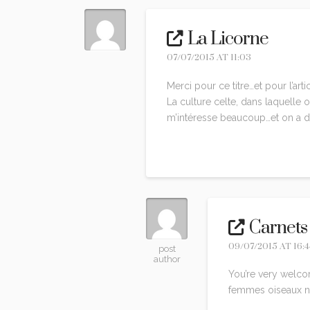
La Licorne
07/07/2015 AT 11:03
Merci pour ce titre…et pour l’arti
La culture celte, dans laquelle 
m’intéresse beaucoup…et on a du 
Reply
Carnets
09/07/2015 AT 16:4
post
author
You’re very welco
femmes oiseaux 