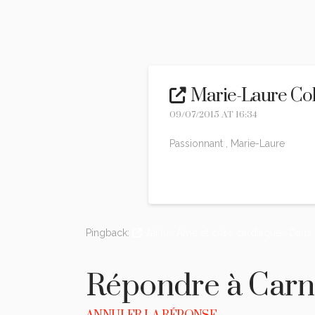
Marie-Laure Co
09/07/2015 AT 16:34
Passionnant , Marie-Laure
Reply
Pingback:
J’ai lu : Ame et crise cardiaque : Dans
Répondre à
Carn