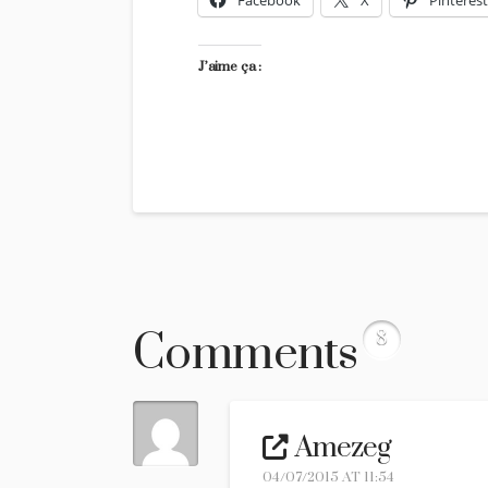
Facebook
X
Pinterest
J’aime ça :
Comments
8
Amezeg
04/07/2015 AT 11:54