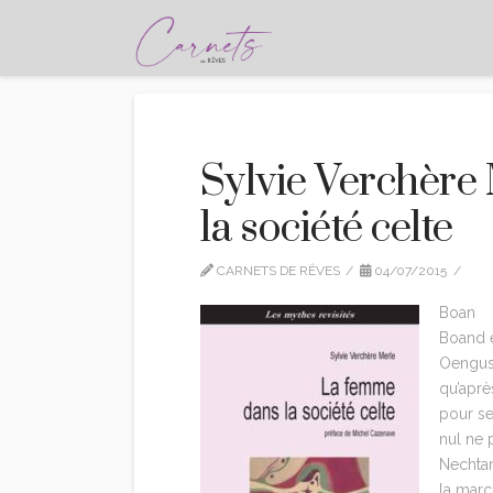
Sylvie Verchère
la société celte
CARNETS DE RÊVES
04/07/2015
ED
Boan
Boand 
Oengus,
qu’aprè
pour se
nul ne 
Nechtan
la march