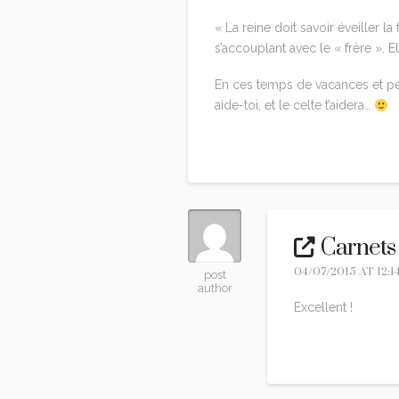
« La reine doit savoir éveiller la
s’accouplant avec le « frère ». El
En ces temps de vacances et peu
aide-toi, et le celte t’aidera…
Reply
Carnets
04/07/2015 AT 12:1
post
author
Excellent !
Reply