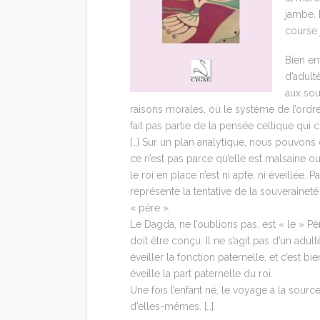
jambe. 
course 
Bien en
d’adult
aux sou
raisons morales, où le système de l’ordr
fait pas partie de la pensée celtique qui c
[…] Sur un plan analytique, nous pouvons d
ce n’est pas parce qu’elle est malsaine 
le roi en place n’est ni apte, ni éveillée
représente la tentative de la souverainet
« père ».
Le Dagda, ne l’oublions pas, est « le » Pè
doit être conçu. Il ne s’agit pas d’un adu
éveiller la fonction paternelle, et c’est bi
éveille la part paternelle du roi.
Une fois l’enfant né, le voyage à la sour
d’elles-mêmes. […]