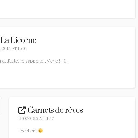
La Licorne
7/2015 AT 11:40
al…l’auteure s’appelle …Merle ! :-)))
ply
Carnets de rêves
11/07/2015 AT 11:57
Excellent