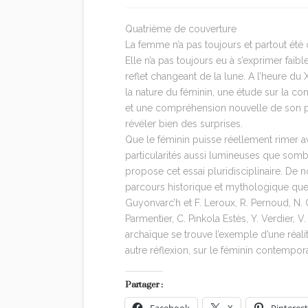
Quatrième de couverture
La femme n’a pas toujours et partout é
Elle n’a pas toujours eu à s’exprimer faib
reflet changeant de la lune. A l’heure du 
la nature du féminin, une étude sur la co
et une compréhension nouvelle de son pr
révéler bien des surprises.
Que le féminin puisse réellement rimer av
particularités aussi lumineuses que sombr
propose cet essai pluridisciplinaire. De 
parcours historique et mythologique que p
Guyonvarc’h et F. Leroux, R. Pernoud, N. C
Parmentier, C. Pinkola Estès, Y. Verdier, V.
archaïque se trouve l’exemple d’une réali
autre réflexion, sur le féminin contempora
Partager :