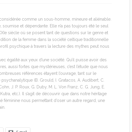
té considérée comme un sous-homme, mineure et aliénable.
le, soumise et dépendante. Elle n’a pas toujours été le seul
XXIe siècle où se posent tant de questions sur le genre et
ndition de la femme dans la société celtique traditionnelle
ofil psychique à travers la lecture des mythes peut nous
ec égalité aux yeux d’une société. Qu’il puisse avoir des
es, aussi fortes que mystérieuses, c’est l’étude que nous
nombreuses références étayent l’ouvrage, tant sur le
sychanalytique (B. Grould, I. Gratacos, A. Audibert, C.
ohn, J. P. Roux, G. Duby, M. L. Von Franz, C. G. Jung, E.
 Kutra, etc.). Il s’agit de découvrir que dans notre héritage
té féminine nous permettant d’oser un autre regard, une
in.