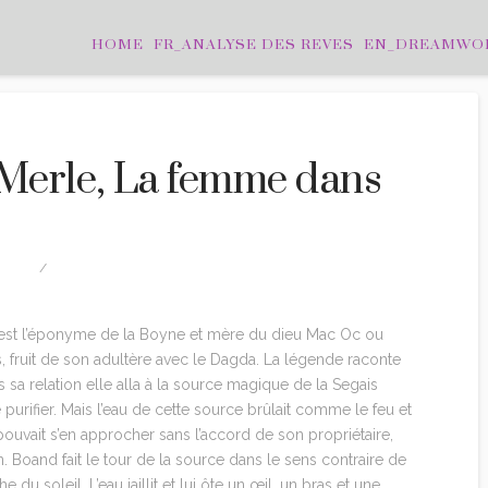
HOME
FR_ANALYSE DES REVES
EN_DREAMWO
 Merle, La femme dans
ITION
8 COMMENTS
est l’éponyme de la Boyne et mère du dieu Mac Oc ou
 fruit de son adultère avec le Dagda. La légende raconte
s sa relation elle alla à la source magique de la Segais
 purifier. Mais l’eau de cette source brûlait comme le feu et
pouvait s’en approcher sans l’accord de son propriétaire,
. Boand fait le tour de la source dans le sens contraire de
e du soleil. L’eau jaillit et lui ôte un œil, un bras et une