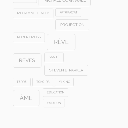
MICHAEL CORNWALL
PATRIARCAT
MOHAMMED TALEB
PROJECTION
ROBERT MOSS
RÊVE
SANTÉ
RÊVES
STEVEN B. PARKER
TERRE
TOKO-PA
YI KING
ÉDUCATION
ÂME
ÉMOTION