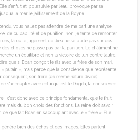
Elle s’enfuit et, poursuivie par l’eau, provoque par sa
jusqu’à la mer le jaillissement de la Boyne.
tendu, vous n’allez pas attendre de ma part une analyse
ère, de culpabilité et de punition, non, je tente de remonter
rces, là où le jugement de dieu ne se porte pas sur des
e des choses ne passe pas par la punition. Le châtiment ne
herche un équilibre et non la victoire de l’un contre l’autre.
ire que si Boan conçoit le fils avec le frère de son mari,
ou « putain », mais parce que la conscience que représente
. Par conséquent, son frère (de même nature divine)
é de s’accoupler avec celui qui est le Dagda, la conscience
re ; c’est donc avec ce principe fondamental que le fruit
ltère mais du bon choix des fonctions. La reine doit savoir
en ce que fait Boan en s’accouplant avec le « frère ». Elle
ce génère bien des échos et des images. Elles parlent