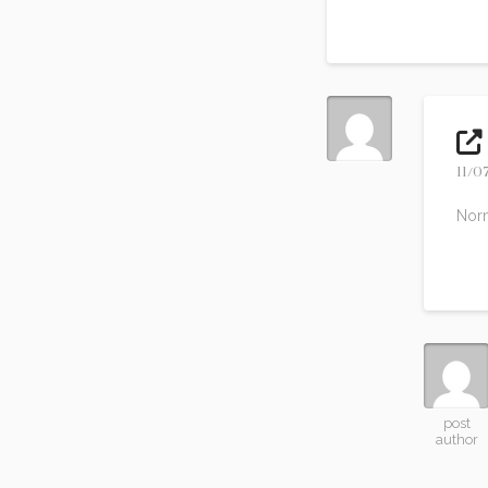
Reply
11/0
Norm
Re
post
author