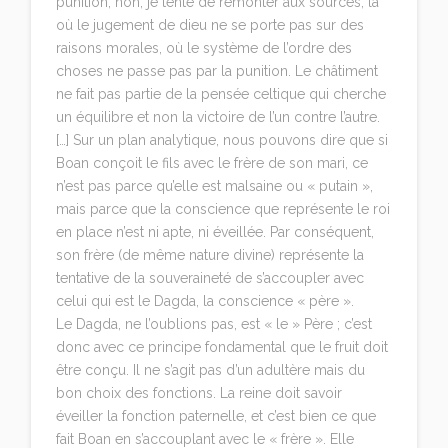
punition, non, je tente de remonter aux sources, là
où le jugement de dieu ne se porte pas sur des
raisons morales, où le système de l’ordre des
choses ne passe pas par la punition. Le châtiment
ne fait pas partie de la pensée celtique qui cherche
un équilibre et non la victoire de l’un contre l’autre.
[…] Sur un plan analytique, nous pouvons dire que si
Boan conçoit le fils avec le frère de son mari, ce
n’est pas parce qu’elle est malsaine ou « putain »,
mais parce que la conscience que représente le roi
en place n’est ni apte, ni éveillée. Par conséquent,
son frère (de même nature divine) représente la
tentative de la souveraineté de s’accoupler avec
celui qui est le Dagda, la conscience « père ».
Le Dagda, ne l’oublions pas, est « le » Père ; c’est
donc avec ce principe fondamental que le fruit doit
être conçu. Il ne s’agit pas d’un adultère mais du
bon choix des fonctions. La reine doit savoir
éveiller la fonction paternelle, et c’est bien ce que
fait Boan en s’accouplant avec le « frère ». Elle