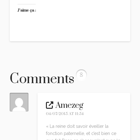
J’aime ça :
Comments
8
Amezeg
04/07/2015 AT 11:54
« La reine doit savoir éveiller la
fonction paternelle, et c’est bien ce