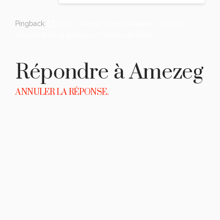
Pingback:
J’ai lu : Ame et crise cardiaque : Dans le
labyrinthe de la guérison | Carnets de rêves
Répondre à
Amezeg
ANNULER LA RÉPONSE.