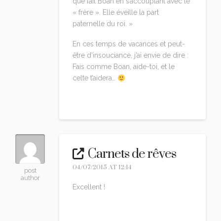
que fait Boan en s’accouplant avec le
« frère ». Elle éveille la part
paternelle du roi. »
En ces temps de vacances et peut-
être d’insouciance, j’ai envie de dire :
Fais comme Boan, aide-toi, et le
celte t’aidera…
Reply
Carnets de rêves
04/07/2015 AT 12:14
post
author
Excellent !
Reply