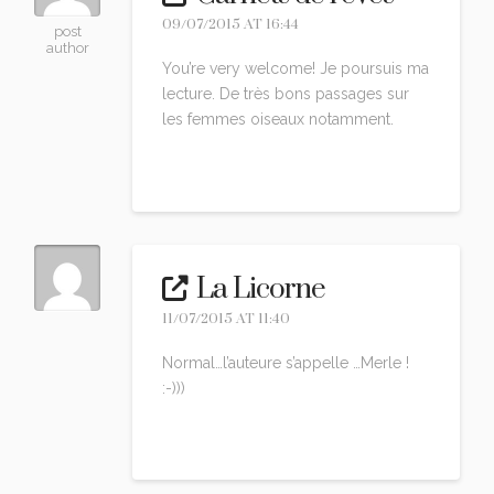
09/07/2015 AT 16:44
post
author
You’re very welcome! Je poursuis ma
lecture. De très bons passages sur
les femmes oiseaux notamment.
Reply
La Licorne
11/07/2015 AT 11:40
Normal…l’auteure s’appelle …Merle !
:-)))
Reply