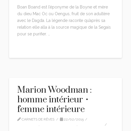
Boan Boand est l’éponyme de la Boyne et mère
du dieu Mac Oc ou Oengus, fruit de son adultère
avec le Dagda. La légende raconte qu’après sa
relation elle alla à la source magique de la Segais
pour se purifier. …
Read More
Marion Woodman :
homme intérieur •
femme intérieure
CARNETS DE RÊVES
22/02/2015
INTERVIEW
,
MARION WOODMAN
,
TRADUCTION
3 COMMENTS