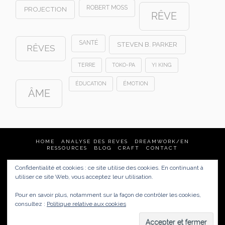
ROBERT MOSS
PROJECTION
RÊVE
SANTÉ
STEVEN B. PARKER
RÊVES
TERRE
TOKO-PA
YI KING
ÉDUCATION
ÉMOTION
ÂME
HOME
ANALYSE DES REVES
DREAMWORK/EN
RESSOURCES
BLOG
CRAFT
CONTACT
Confidentialité et cookies : ce site utilise des cookies. En continuant à
Analyse des rêves & Dream Tending
utiliser ce site Web, vous acceptez leur utilisation.
France
(Quimper, Brest, Nantes, Rennes, Vannes, Paris…)
mais aussi :
United States, New Zealand, Australia, Germany
Pour en savoir plus, notamment sur la façon de contrôler les cookies,
href="https://carnetsdereves.eu/politique-de-
consultez :
Politique relative aux cookies
confidentialite/">Politique de confidentialité /
Mentions
légales