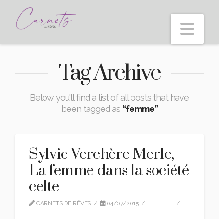
Nav
Tag Archive
Below you'll find a list of all posts that have
been tagged as
“femme”
Sylvie Verchère Merle,
La femme dans la société
celte
CARNETS DE RÊVES
04/07/2015
EDITION
8 COMMENTS