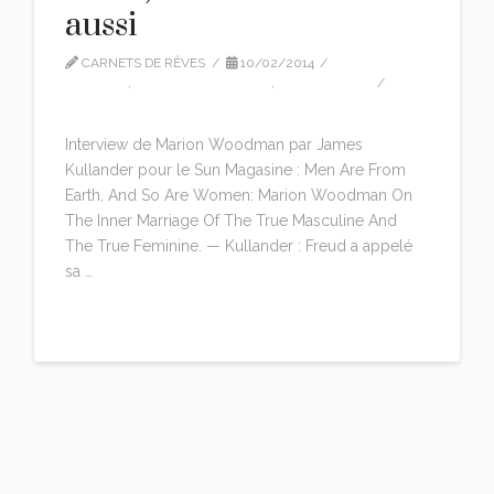
aussi
CARNETS DE RÊVES
10/02/2014
ARTICLE
,
MARION WOODMAN
,
TRADUCTION
LEAVE A COMMENT
Interview de Marion Woodman par James
Kullander pour le Sun Magasine : Men Are From
Earth, And So Are Women: Marion Woodman On
The Inner Marriage Of The True Masculine And
The True Feminine. — Kullander : Freud a appelé
sa …
Read More