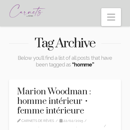
Nav
Tag Archive
Below you'll find a list of all posts that have
been tagged as
“homme”
Marion Woodman :
homme intérieur •
femme intérieure
CARNETS DE RÊVES
22/02/2015
INTERVIEW
,
MARION WOODMAN
,
TRADUCTION