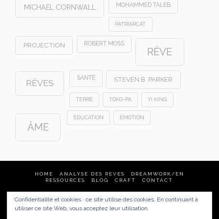
MOHAMMED TALEB
MICHAEL CORNWALL
PATRIARCAT
ROBERT MOSS
PROJECTION
RÊVE
SANTÉ
STEVEN B. PARKER
RÊVES
TERRE
TOKO-PA
YI KING
ÉDUCATION
ÉMOTION
ÂME
HOME
ANALYSE DES REVES
DREAMWORK/EN
RESSOURCES
BLOG
CRAFT
CONTACT
Confidentialité et cookies : ce site utilise des cookies. En continuant à
Analyse des rêves & Dream Tending
utiliser ce site Web, vous acceptez leur utilisation.
France
(Quimper, Brest, Nantes, Rennes, Vannes, Paris…)