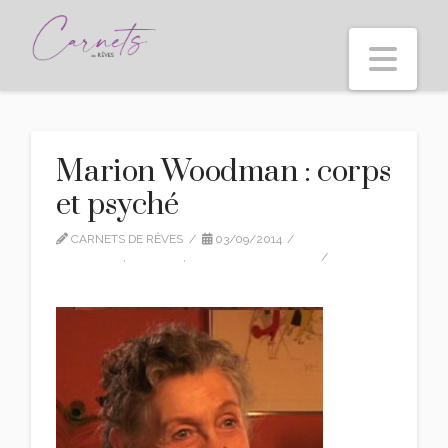
Nav
Marion Woodman : corps
et psyché
CARNETS DE RÊVES
03/09/2014
CITATIONS
,
EDITION
,
MARION-WOODMAN
LEAVE A COMMENT