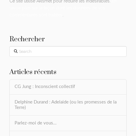
Ce site utilise Akismet pour réduire les indésirables.
En
savoir plus sur la façon dont les données de vos
commentaires sont traitées
.
Rechercher
Search
Articles récents
CG Jung : Inconscient collectif
Delphine Durand : Adelaide (ou les promesses de la
Terre)
Parlez-moi de vous…