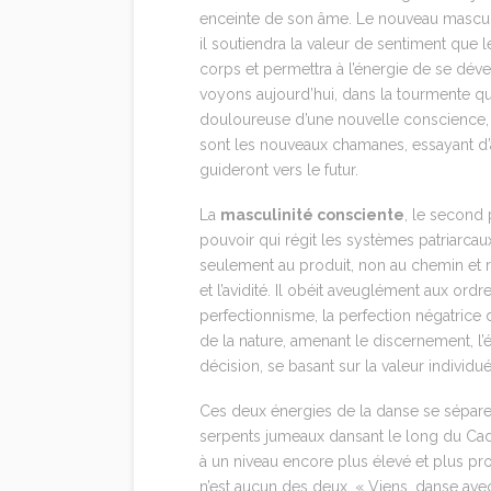
enceinte de son âme. Le nouveau masculin,
il soutiendra la valeur de sentiment que 
corps et permettra à l’énergie de se dév
voyons aujourd’hui, dans la tourmente qui
douloureuse d’une nouvelle conscience, don
sont les nouveaux chamanes, essayant d’
guideront vers le futur.
La
masculinité consciente
, le second 
pouvoir qui régit les systèmes patriarcaux.
seulement au produit, non au chemin et ra
et l’avidité. Il obéit aveuglément aux ordres
perfectionnisme, la perfection négatrice d
de la nature, amenant le discernement, l’é
décision, se basant sur la valeur individu
Ces deux énergies de la danse se sépare
serpents jumeaux dansant le long du Caducée
à un niveau encore plus élevé et plus pro
n’est aucun des deux. « Viens, danse avec