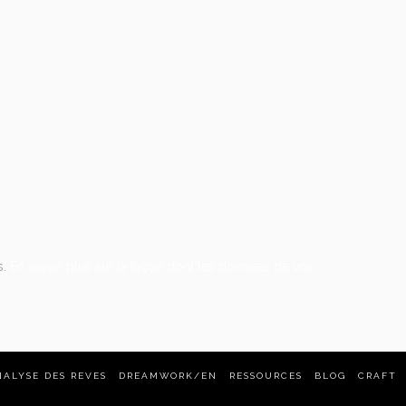
s.
En savoir plus sur la façon dont les données de vos
NALYSE DES REVES
DREAMWORK/EN
RESSOURCES
BLOG
CRAFT