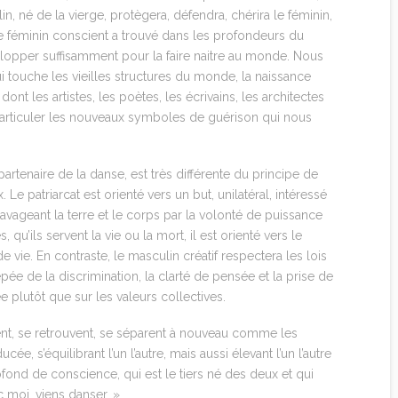
 né de la vierge, protègera, défendra, chérira le féminin,
le féminin conscient a trouvé dans les profondeurs du
elopper suffisamment pour la faire naitre au monde. Nous
 touche les vieilles structures du monde, la naissance
t les artistes, les poètes, les écrivains, les architectes
articuler les nouveaux symboles de guérison qui nous
partenaire de la danse, est très différente du principe de
 Le patriarcat est orienté vers un but, unilatéral, intéressé
vageant la terre et le corps par la volonté de puissance
, qu’ils servent la vie ou la mort, il est orienté vers le
e vie. En contraste, le masculin créatif respectera les lois
pée de la discrimination, la clarté de pensée et la prise de
ée plutôt que sur les valeurs collectives.
nt, se retrouvent, se séparent à nouveau comme les
, s’équilibrant l’un l’autre, mais aussi élevant l’un l’autre
fond de conscience, qui est le tiers né des deux et qui
 moi, viens danser. »