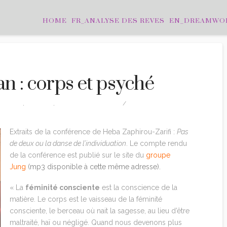
HOME
FR_ANALYSE DES REVES
EN_DREAMWO
 : corps et psyché
TATIONS
,
EDITION
,
MARION-WOODMAN
Extraits de la conférence de Heba Zaphirou-Zarifi :
Pas
de deux ou la danse de l’individuation
. Le compte rendu
de la conférence est publié sur le site du
groupe
Jung
(mp3 disponible à cette même adresse).
« La
féminité consciente
est la conscience de la
matière. Le corps est le vaisseau de la féminité
consciente, le berceau où nait la sagesse, au lieu d’être
maltraité, haï ou négligé. Quand nous devenons plus