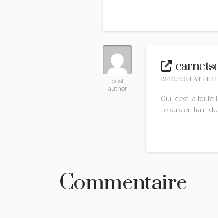
Reply
carnets
12/10/2014 AT 14:24
post
author
Oui, c’est là tout
Je suis en train de
Reply
Commentaire