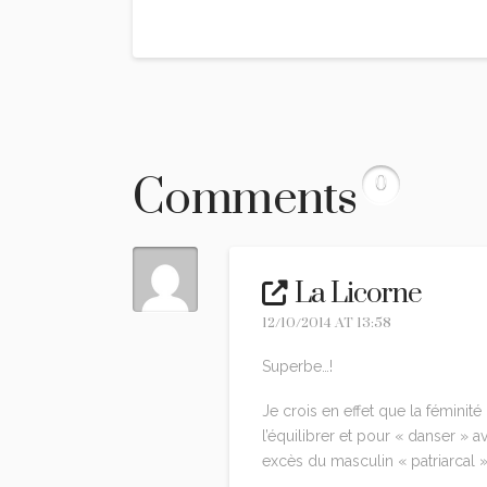
Comments
0
La Licorne
12/10/2014 AT 13:58
Superbe…!
Je crois en effet que la féminité 
l’équilibrer et pour « danser » 
excès du masculin « patriarcal »