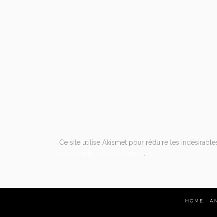
Ce site utilise Akismet pour réduire les indésirable
commentaires sont traitées
.
HOME
A