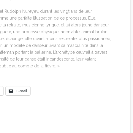
 et Rudolph Nureyev, durant les vingt ans de leur
 une parfaite illustration de ce processus. Elle,
 retraite, musicienne lyrique, et lui alors jeune danseur
vigueur, une prouesse physique indéniable, animal brulant
et échange, elle devint moins restreinte, plus passionnée,
ar, un modèle de danseur livrant sa masculinité dans la
tleman portant la ballerine. L’archétype œuvrait à travers
ensité de leur danse était incandescente, leur valant
ublic au comble de la fièvre. »
E-mail