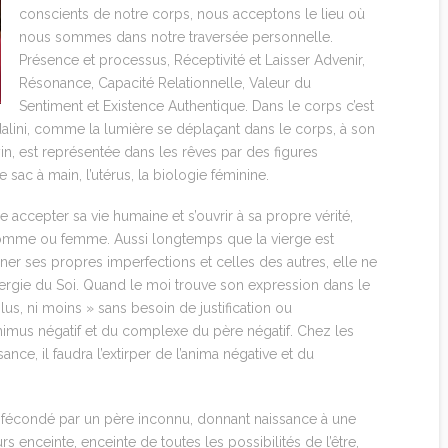
conscients de notre corps, nous acceptons le lieu où
nous sommes dans notre traversée personnelle.
Présence et processus, Réceptivité et Laisser Advenir,
Résonance, Capacité Relationnelle, Valeur du
Sentiment et Existence Authentique. Dans le corps c’est
lini, comme la lumière se déplaçant dans le corps, à son
yin, est représentée dans les rêves par des figures
sac à main, l’utérus, la biologie féminine.
fie accepter sa vie humaine et s’ouvrir à sa propre vérité,
t homme ou femme. Aussi longtemps que la vierge est
ner ses propres imperfections et celles des autres, elle ne
l’énergie du Soi. Quand le moi trouve son expression dans le
 plus, ni moins » sans besoin de justification ou
l’animus négatif et du complexe du père négatif. Chez les
ce, il faudra l’extirper de l’anima négative et du
re fécondé par un père inconnu, donnant naissance à une
s enceinte, enceinte de toutes les possibilités de l’être,