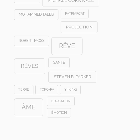
MICHAEL CORNWALL
PATRIARCAT
MOHAMMED TALEB
PROJECTION
ROBERT MOSS
RÊVE
SANTÉ
RÊVES
STEVEN B. PARKER
TERRE
TOKO-PA
YI KING
ÉDUCATION
ÂME
ÉMOTION