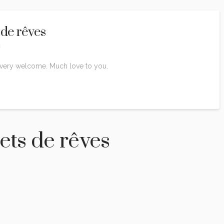
 de rêves
1
o very welcome. Much love to you.
ets de rêves