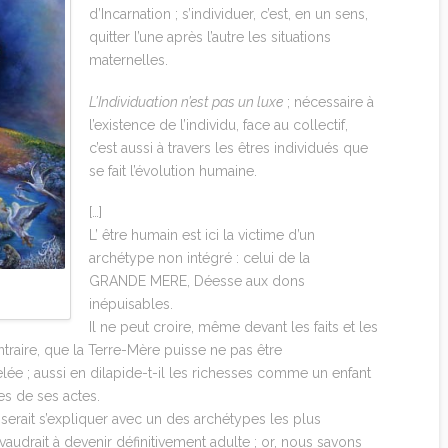
d’Incarnation ; s’individuer, c’est, en un sens,
quitter l’une après l’autre les situations
maternelles.
L’Individuation n’est pas un luxe
; nécessaire à
l’existence de l’individu, face au collectif,
c’est aussi à travers les êtres individués que
se fait l’évolution humaine.
[…]
L’ être humain est ici la victime d’un
archétype non intégré : celui de la
GRANDE MERE, Déesse aux dons
inépuisables.
Il ne peut croire, même devant les faits et les
ntraire, que la Terre-Mère puisse ne pas être
e ; aussi en dilapide-t-il les richesses comme un enfant
s de ses actes.
 serait s’expliquer avec un des archétypes les plus
vaudrait à devenir définitivement adulte ; or, nous savons