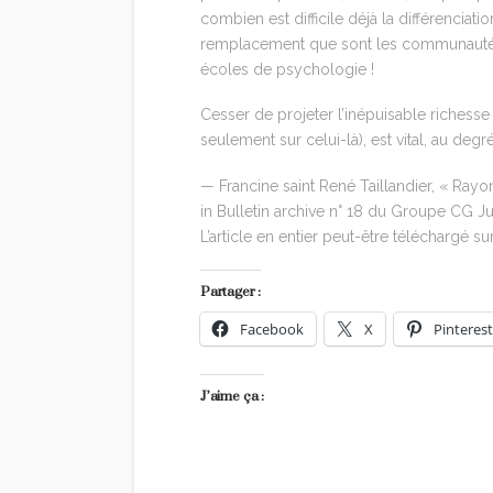
combien est difficile déjà la différenciat
remplacement que sont les communautés, qu
écoles de psychologie !
Cesser de projeter l’inépuisable richesse
seulement sur celui-là), est vital, au d
— Francine saint René Taillandier, « Ra
in Bulletin archive n° 18 du Groupe CG Jun
L’article en entier peut-être téléchargé su
Partager :
Facebook
X
Pinterest
J’aime ça :