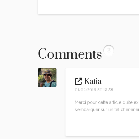
Comments
2
Katia
01/02/2016 AT 13:58
Merci pour cette article quite ex
s’embarquer sur un tel chemine
Reply