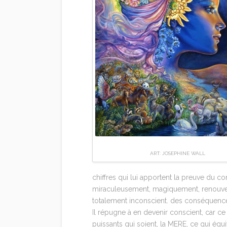
ART: JOSEPHINE WALL
chiffres qui lui apportent la preuve du co
miraculeusement, magiquement, renouvelé
totalement inconscient. des conséquence
Il répugne à en devenir conscient, car ce
puissants qui soient, la MERE, ce qui équi