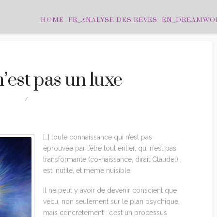
HOME
FR_ANALYSE DES REVES
EN_DREAMWO
n’est pas un luxe
ITATIONS
2 COMMENTS
[…] toute connaissance qui n’est pas
éprouvée par l’être tout entier, qui n’est pas
transformante (co-naissance, dirait Claudel),
est inutile, et même nuisible.
Il ne peut y avoir de devenir conscient que
vécu, non seulement sur le plan psychique,
mais concrètement : c’est un processus