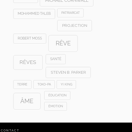
MICHAEL CORNWALL
PATRIARCAT
MOHAMMED TALEB
PROJECTION
ROBERT MOSS
RÊVE
SANTÉ
RÊVES
STEVEN B. PARKER
TERRE
TOKO-PA
YI KING
ÉDUCATION
ÂME
ÉMOTION
CONTACT