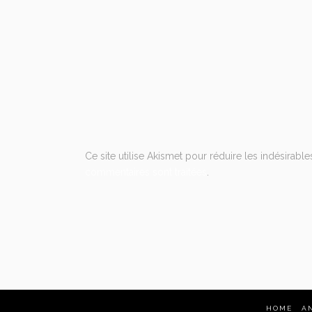
Ce site utilise Akismet pour réduire les indésirable
commentaires sont traitées
.
HOME
A