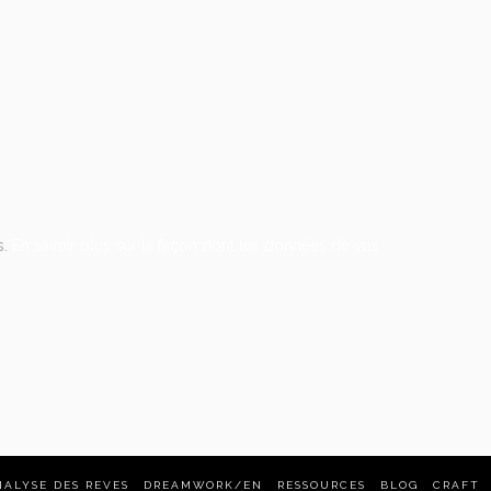
s.
En savoir plus sur la façon dont les données de vos
NALYSE DES REVES
DREAMWORK/EN
RESSOURCES
BLOG
CRAFT