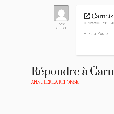
Carnets
01/02/2016 AT 16:4
post
author
Hi Katia! You’re s
Reply
Répondre à
Carn
ANNULER LA RÉPONSE.