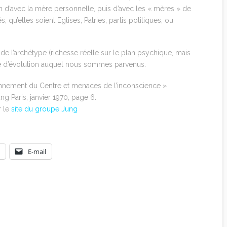
ion d’avec la mère personnelle, puis d’avec les « mères » de
’elles soient Eglises, Patries, partis politiques, ou
 de l’archétype (richesse réelle sur le plan psychique, mais
egré d’évolution auquel nous sommes parvenus.
yonnement du Centre et menaces de l’inconscience »
g Paris, janvier 1970, page 6.
r le
site du groupe Jung
E-mail