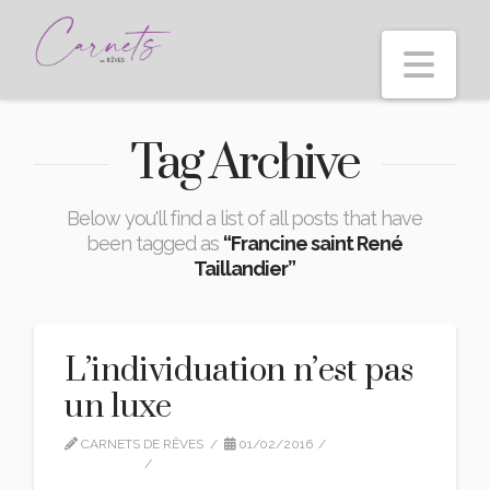
Nav
Tag Archive
Below you'll find a list of all posts that have
been tagged as
“Francine saint René
Taillandier”
L’individuation n’est pas
un luxe
CARNETS DE RÊVES
01/02/2016
CITATIONS
2 COMMENTS