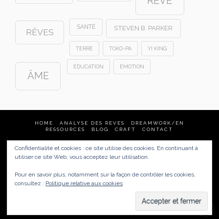
RÊVE
SANTÉ
STEVEN B. PARKER
RÊVES
TERRE
TOKO-PA
YI KING
ÉDUCATION
ÉMOTION
ÂME
HOME
ANALYSE DES REVES
DREAMWORK/EN
RESSOURCES
BLOG
CRAFT
CONTACT
Confidentialité et cookies : ce site utilise des cookies. En continuant à
Analyse des rêves & Dream Tending
utiliser ce site Web, vous acceptez leur utilisation.
France
(Quimper, Brest, Nantes, Rennes, Vannes, Paris…)
mais aussi :
United States, New Zealand, Australia, Germany
Pour en savoir plus, notamment sur la façon de contrôler les cookies,
href="https://carnetsdereves.eu/politique-de-
consultez :
Politique relative aux cookies
confidentialite/">Politique de confidentialité /
Mentions
légales
Copyright © 2008 Carnets de rêves |