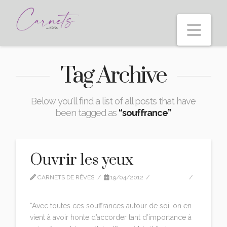
Nav
Tag Archive
Below you'll find a list of all posts that have
been tagged as
“souffrance”
Ouvrir les yeux
CARNETS DE RÊVES
19/04/2012
CITATIONS
LEAVE A COMMENT
“Avec toutes ces souffrances autour de soi, on en
vient à avoir honte d’accorder tant d’importance à