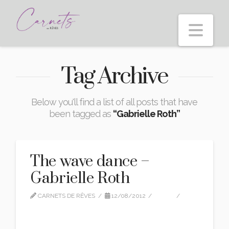
Nav
Tag Archive
Below you'll find a list of all posts that have
been tagged as
“Gabrielle Roth”
The wave dance –
Gabrielle Roth
CARNETS DE RÊVES
12/08/2012
FILM
LEAVE A COMMENT