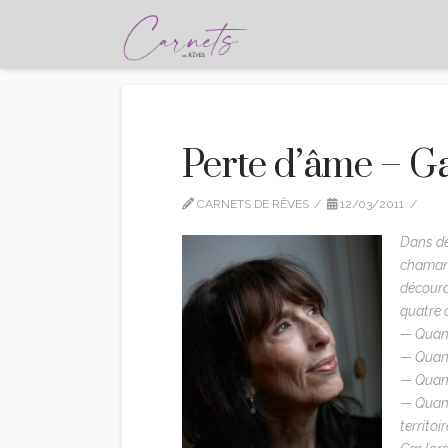
Perte d’âme – Ga
CARNETS DE RÊVES
12/03/2011
CI
Dans de
chaman
découra
quatre 
— Quand
— Quand
— Quand
— Quand
territoi