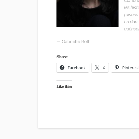
Car lor
les his
faisons 
La dans
guériso
— Gabrielle Roth
Share:
Facebook
X
Pinterest
Like this: