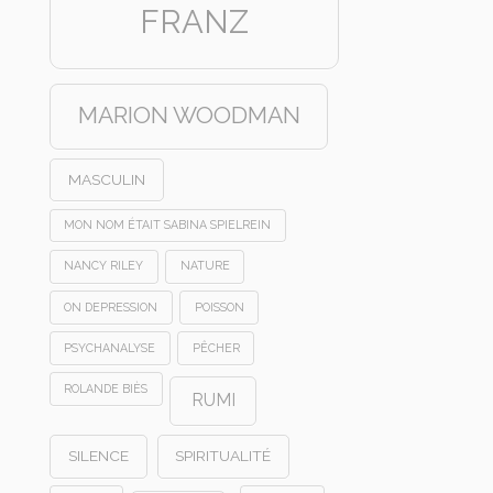
FRANZ
MARION WOODMAN
MASCULIN
MON NOM ÉTAIT SABINA SPIELREIN
NANCY RILEY
NATURE
ON DEPRESSION
POISSON
PSYCHANALYSE
PÊCHER
ROLANDE BIÈS
RUMI
SILENCE
SPIRITUALITÉ