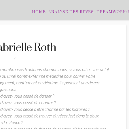
HOME
ANALYSE DES REVES
DREAMWORK/
brielle Roth
TATIONS
LEAVE A COMMENT
 nombreuses traditions chamaniques, si vous alliez voir un(e)
 ou un(e) homme/femme médecine pour confier votre
gement, abattement ou déprime, ils posaient une de ces
questions :
 avez-vous cessé de danser ?
 avez-vous cessé de chanter ?
 avez-vous cessé d’être charmé par les histoires ?
 avez-vous cessé de trouver du réconfort dans le doux
re du silence ?