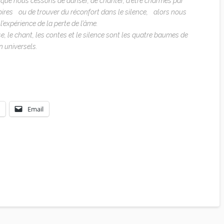
sque nous cessons de danser, de chanter, d’être charmés par
toires ou de trouver du réconfort dans le silence, alors nous
l’expérience de la perte de l’âme.
e, le chant, les contes et le silence sont les quatre baumes de
n universels.
Email