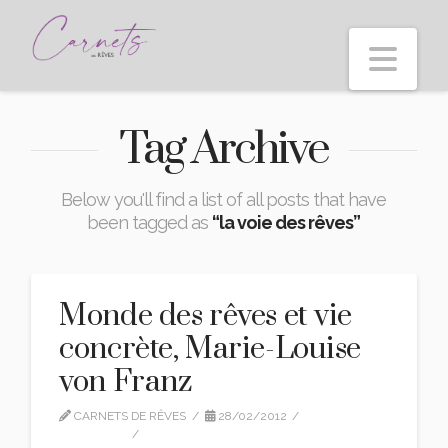
Nav
Tag Archive
Below you'll find a list of all posts that have
been tagged as
“la voie des rêves”
Monde des rêves et vie
concrète, Marie-Louise
von Franz
CARNETS DE RÊVES
28/02/2012
CITATIONS
LEAVE A COMMENT