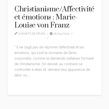
Christianisme/Affectivité
et émotions : Marie-
Louise von Franz
CARNETS DE RÊVES
28/04/2012
CITATIONS
,
EDITION
LEAVE A COMMENT
” Il ne s’agit pas de réprimer l’affectivité et les
émotions, qui sont le domaine de l’âme
corporelle, comme le demande certaines forment
de christianisme. On devrait, au contraire se
confronter à elles et, derrière leur apparence de
désir ou …
Read More