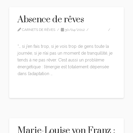
Absence de rêves
CARNETS DE RÊVES
30/04/2012
QUOTES
LEAVE A COMMENT
“… si j’en fais trop, si je vois trop de gens toute la
journée, si je n’ai pas un moment de tranquillité, je
tends à ne pas rêver. C’est aussi un problème
énergétique : l’énergie est totalement dépensée
dans l’adaptation …
Read More
Marie-Louise von Franz :