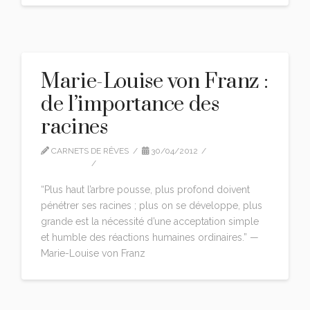
Marie-Louise von Franz :
de l’importance des
racines
CARNETS DE RÊVES
30/04/2012
CITATIONS
LEAVE A COMMENT
“Plus haut l’arbre pousse, plus profond doivent
pénétrer ses racines ; plus on se développe, plus
grande est la nécessité d’une acceptation simple
et humble des réactions humaines ordinaires.” —
Marie-Louise von Franz