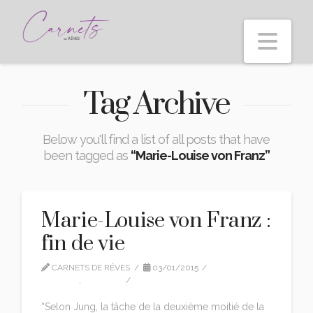
Nav
Tag Archive
Below you'll find a list of all posts that have
been tagged as
“Marie-Louise von Franz”
Marie-Louise von Franz :
fin de vie
CARNETS DE RÊVES
03/01/2015
EDITION
,
QUOTES
LEAVE A COMMENT
“Selon Jung, la tâche de la deuxième moitié de la