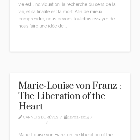
vie est l’individuation, la recherche du sens de la
vie, et sa finalité est la mort. Afin de mieux
comprendre, nous devons toutefois essayer de
nous faire une idée de …
Read More
Marie-Louise von Franz :
The Liberation of the
Heart
CARNETS DE RÊVES
12/02/2014
INTERVIEWS
LEAVE A COMMENT
Marie-Louise von Franz on the liberation of the