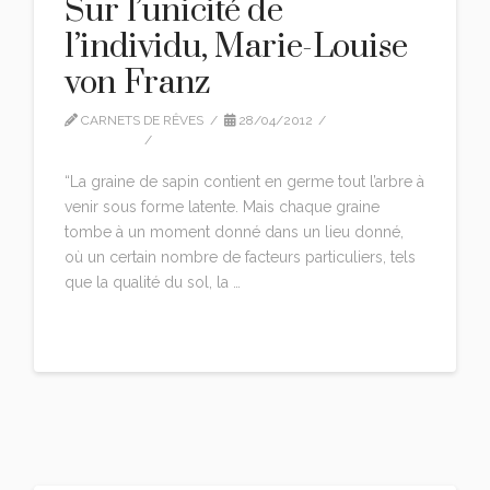
Sur l’unicité de
l’individu, Marie-Louise
von Franz
CARNETS DE RÊVES
28/04/2012
CITATIONS
LEAVE A COMMENT
“La graine de sapin contient en germe tout l’arbre à
venir sous forme latente. Mais chaque graine
tombe à un moment donné dans un lieu donné,
où un certain nombre de facteurs particuliers, tels
que la qualité du sol, la …
Read More