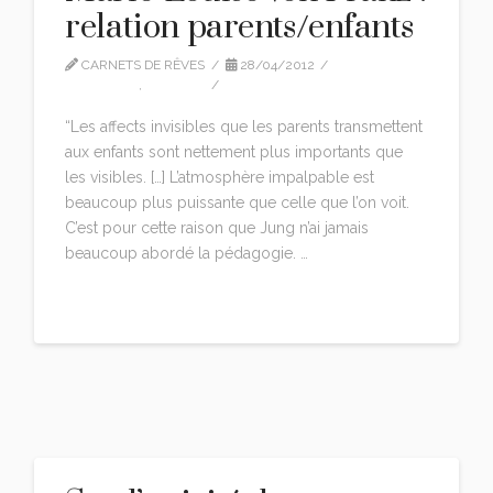
relation parents/enfants
CARNETS DE RÊVES
28/04/2012
CITATIONS
,
EDITION
LEAVE A COMMENT
“Les affects invisibles que les parents transmettent
aux enfants sont nettement plus importants que
les visibles. […] L’atmosphère impalpable est
beaucoup plus puissante que celle que l’on voit.
C’est pour cette raison que Jung n’ai jamais
beaucoup abordé la pédagogie. …
Read More