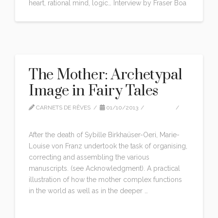
heart, rational mind, logic… Interview by Fraser Boa
The Mother: Archetypal
Image in Fairy Tales
CARNETS DE RÊVES
01/10/2013
EDITION
LEAVE A COMMENT
After the death of Sybille Birkhaüser-Oeri, Marie-
Louise von Franz undertook the task of organising,
correcting and assembling the various
manuscripts. (see Acknowledgment). A practical
illustration of how the mother complex functions
in the world as well as in the deeper …
Read More