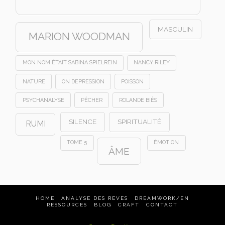
MASCULIN
MARION WOODMAN
MON NOM ÉTAIT SABINA SPIELREIN
NANCY RILEY
NATURE
ON DEPRESSION
POISSON
PSYCHANALYSE
PÊCHER
ROLANDE BIÈS
SILENCE
SPIRITUALITÉ
RUMI
TOME 5
ÉMOTION
ÂME
HOME
ANALYSE DES REVES
DREAMWORK/EN
RESSOURCES
BLOG
CRAFT
CONTACT