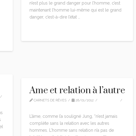
n’est plus le grand danger pour l’homme, c’est
maintenant l’homme lui-même qui est le grand
danger, c’est-à-dire l’état …
Read More
Ame et relation à l’autre
CARNETS DE RÊVES
28/01/2012
CITATIONS
LEAVE A COMMENT
us
L’âme, comme l’a souligné Jung, “n’est jamais
s
complète sans la relation avec les autres
el
hommes. L’homme sans relation n’a pas de