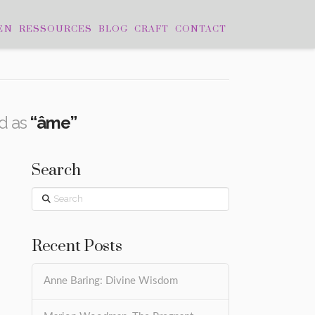
EN
RESSOURCES
BLOG
CRAFT
CONTACT
ed as
“âme”
Search
Search
Recent Posts
Anne Baring: Divine Wisdom