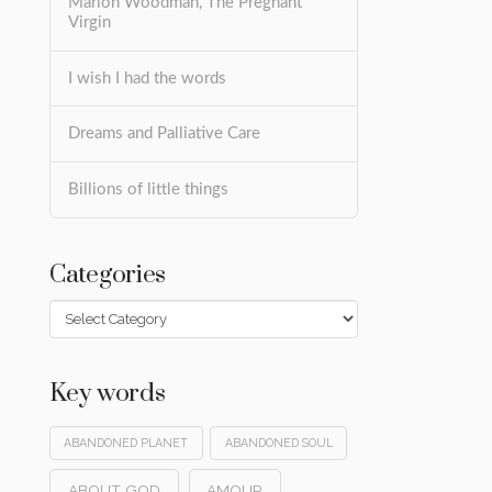
Marion Woodman, The Pregnant
Virgin
I wish I had the words
Dreams and Palliative Care
Billions of little things
Categories
Categories
Key words
ABANDONED PLANET
ABANDONED SOUL
ABOUT GOD
AMOUR