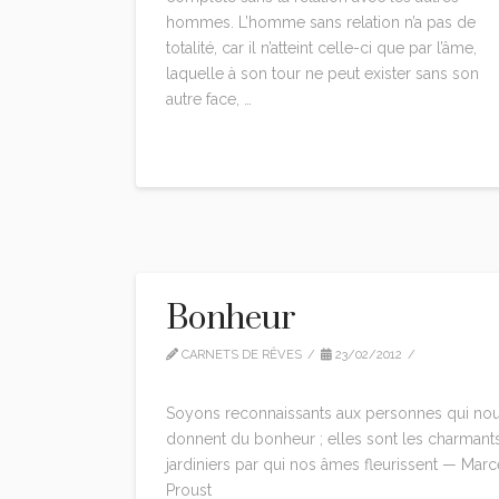
hommes. L’homme sans relation n’a pas de
totalité, car il n’atteint celle-ci que par l’âme,
laquelle à son tour ne peut exister sans son
autre face, …
Read More
Bonheur
CARNETS DE RÊVES
23/02/2012
CITATIONS
LEAVE A COMMENT
Soyons reconnaissants aux personnes qui no
donnent du bonheur ; elles sont les charmant
jardiniers par qui nos âmes fleurissent — Marc
Proust