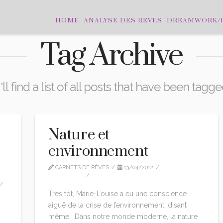
HOME
ANALYSE DES REVES
DREAMWORK/
Tag Archive
l find a list of all posts that have been tagg
Nature et
environnement
CARNETS DE RÊVES
13/04/2012
INTERVIEW
LEAVE A COMMENT
Très tôt, Marie-Louise a eu une conscience
aiguë de la crise de l’environnement, disant
même : Dans notre monde moderne, la nature