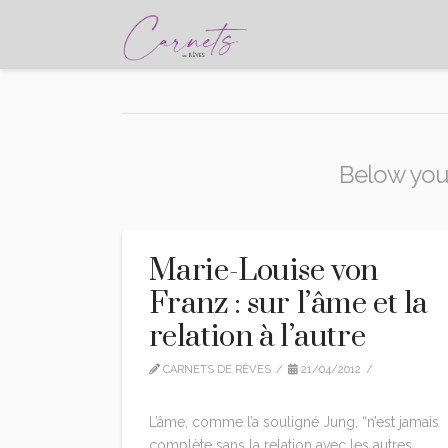
Below you'l
Marie-Louise von
Franz : sur l’âme et la
relation à l’autre
CARNETS DE RÊVES
21/04/2012
CITATIONS
LEAVE A COMMENT
L’âme, comme l’a souligné Jung, “n’est jamais
complète sans la relation avec les autres