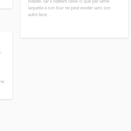
totalité, car il n’atteint celle-ci que par l’âme,
laquelle à son tour ne peut exister sans son
autre face, …
Read More
âme