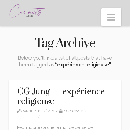
Nav
Tag Archive
Below you'll find a list of all posts that have
been tagged as
“expérience religieuse”
CG Jung — expérience
religieuse
CARNETS DE RÊVES
02/01/2012
CITATIONS
LEAVE A COMMENT
Peu importe ce que le monde pense de