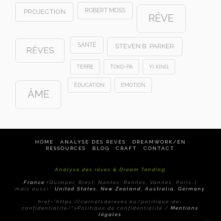
ROBERT MOSS
PROJECTION
RÊVE
SANTÉ
STEVEN B. PARKER
RÊVES
TERRE
TOKO-PA
YI KING
ÉDUCATION
ÉMOTION
ÂME
HOME
ANALYSE DES REVES
DREAMWORK/EN
RESSOURCES
BLOG
CRAFT
CONTACT
Analyse des rêves & Dream Tending
France
(Quimper, Brest, Nantes, Rennes, Vannes, Paris…)
mais aussi :
United States, New Zealand, Australia, Germany
href="https://carnetsdereves.eu/politique-de-
confidentialite/">Politique de confidentialité /
Mentions
légales