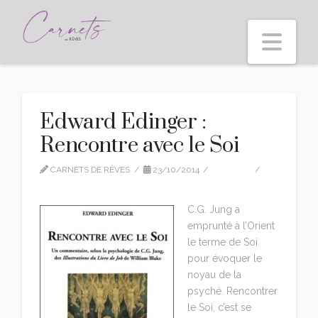
Nav
Edward Edinger :
Rencontre avec le Soi
CARNETS DE RÊVES
23/10/2014
EDITION
LEAVE A COMMENT
C.G. Jung a
emprunté à l’Orient
le terme de Soi
pour évoquer le
noyau de la
psyché. Rencontrer
le Soi, c’est se