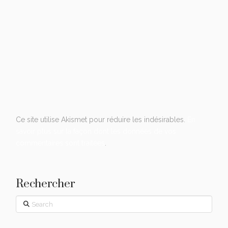
Ce site utilise Akismet pour réduire les indésirables.
En
savoir plus sur la façon dont les données de vos
commentaires sont traitées
.
Rechercher
Search