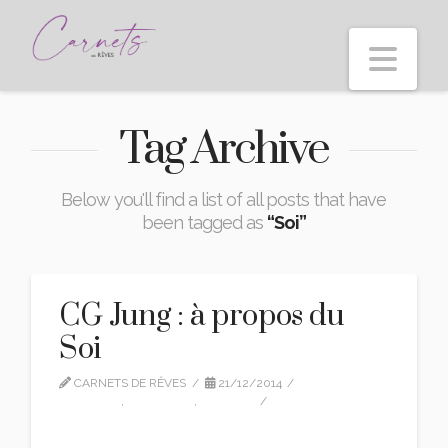
Nav
Tag Archive
Below you'll find a list of all posts that have
been tagged as
“Soi”
CG Jung : à propos du
Soi
CARNETS DE RÊVES
21/12/2014
CG JUNG
,
CITATIONS
,
EDITION
LEAVE A COMMENT