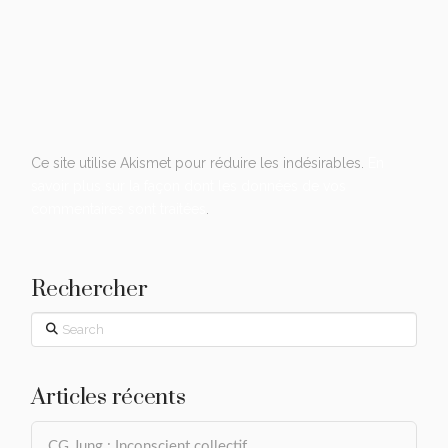
Ce site utilise Akismet pour réduire les indésirables.
En
savoir plus sur la façon dont les données de vos
commentaires sont traitées
.
Rechercher
Search
Articles récents
CG Jung : Inconscient collectif