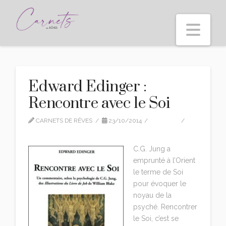
Nav
Edward Edinger :
Rencontre avec le Soi
CARNETS DE RÊVES
23/10/2014
EDITION
LEAVE A COMMENT
C.G. Jung a
emprunté à l’Orient
le terme de Soi
pour évoquer le
noyau de la
psyché. Rencontrer
le Soi, c’est se