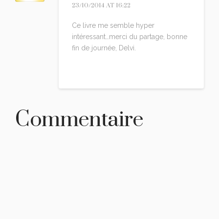
23/10/2014 AT 16:22
Ce livre me semble hyper
intéressant…merci du partage, bonne
fin de journée, Delvi.
Reply
Commentaire