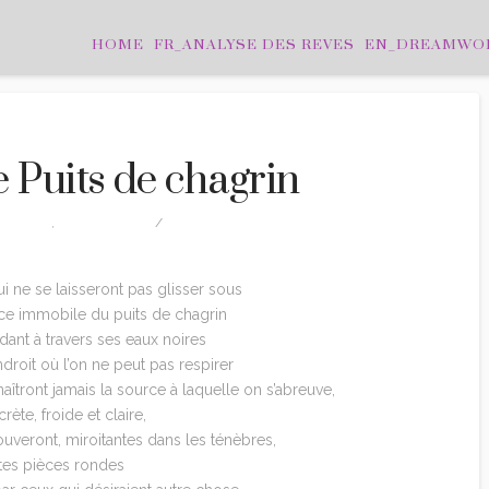
HOME
FR_ANALYSE DES REVES
EN_DREAMWO
 Puits de chagrin
ITATIONS
,
TRADUCTION
LEAVE A COMMENT
i ne se laisseront pas glisser sous
ace immobile du puits de chagrin
ant à travers ses eaux noires
endroit où l’on ne peut pas respirer
aîtront jamais la source à laquelle on s’abreuve,
crète, froide et claire,
rouveront, miroitantes dans les ténèbres,
ites pièces rondes