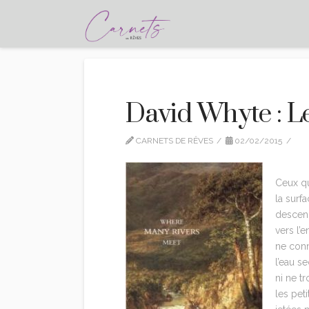
David Whyte : Le
CARNETS DE RÊVES
02/02/2015
C
Ceux qu
la surf
descend
vers l’
ne conn
l’eau se
ni ne t
les pet