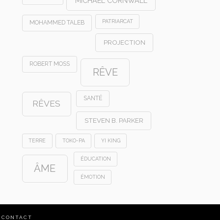
MICHAEL CORNWALL
PATRIARCAT
MOHAMMED TALEB
PROJECTION
ROBERT MOSS
RÊVE
SANTÉ
RÊVES
STEVEN B. PARKER
TERRE
TOKO-PA
YI KING
ÉDUCATION
ÂME
ÉMOTION
CONTACT