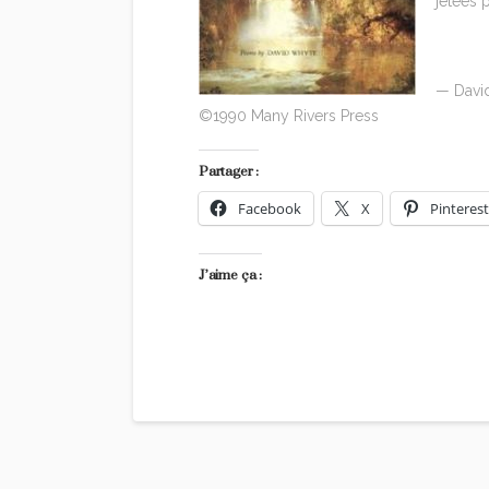
jetées 
— Davi
©1990 Many Rivers Press
Partager :
Facebook
X
Pinterest
J’aime ça :