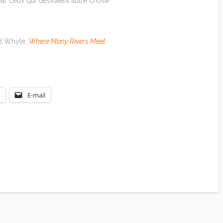
par ceux qui désiraient autre chose.
d Whyte,
Where Many Rivers Meet
E-mail