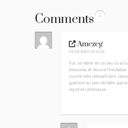
Comments
0
Amezeg
07/02/2015 AT 13:33
Fuir, se retirer en ce lieu où la 
blessures et dissout l’inévitabl
sourire infini relevant sans s’é
guérison au sein de l’être que l
reçoit et L’embrasse…
Reply