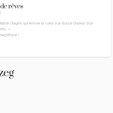
 de rêves
5
évitable chagrin qui ennoie le cœur à la douce chaleur d’un
fini… »
agnifique !
zeg