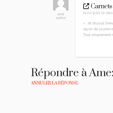
Carnets
11/05/2015 AT 08:1
post
author
« …et dissout l’in
rayon de sourire in
Tout simplement m
Reply
Répondre à
Ame
ANNULER LA RÉPONSE.