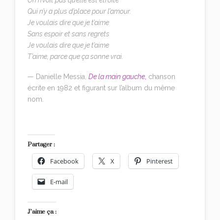
Qui n’y a plus d’place pour l’amour.
Je voulais dire que je t’aime
Sans espoir et sans regrets
Je voulais dire que je t’aime
T’aime, parce que ça sonne vrai.
— Danielle Messia,
De la main gauche
,
chanson
écrite en 1982 et figurant sur l’album du même
nom.
Partager :
Facebook
X
Pinterest
E-mail
J’aime ça :