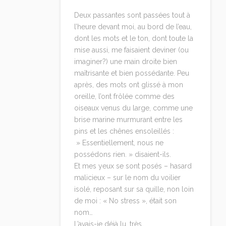
Deux passantes sont passées tout à
l’heure devant moi, au bord de l’eau,
dont les mots et le ton, dont toute la
mise aussi, me faisaient deviner (ou
imaginer?) une main droite bien
maîtrisante et bien possédante. Peu
après, des mots ont glissé à mon
oreille, l’ont frôlée comme des
oiseaux venus du large, comme une
brise marine murmurant entre les
pins et les chênes ensoleillés :
» Essentiellement, nous ne
possédons rien. » disaient-ils.
Et mes yeux se sont posés – hasard
malicieux – sur le nom du voilier
isolé, reposant sur sa quille, non loin
de moi : « No stress », était son
nom…
L’avais-je déjà lu, très