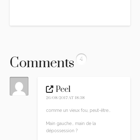
Comments
4
Peel
26/08/2017 AT 18:38
comme un vieux fou, peut-être…
Main gauche… main de la
dépossession ?