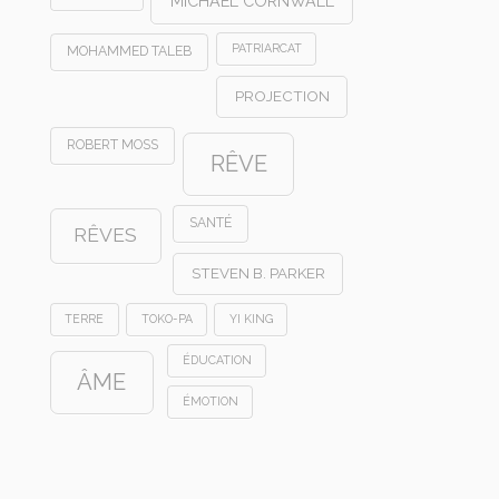
MICHAEL CORNWALL
PATRIARCAT
MOHAMMED TALEB
PROJECTION
ROBERT MOSS
RÊVE
SANTÉ
RÊVES
STEVEN B. PARKER
TERRE
TOKO-PA
YI KING
ÉDUCATION
ÂME
ÉMOTION