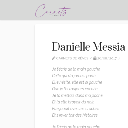
Danielle Messia 
CARNETS DE RÊVES
26/08/2017
C
Je t’écris de la main gauche
Celle qui n’a jamais parlé
Elle hésite, elle est si gauche
Que je l’ai toujours cachée
Je la mettais dans ma poche
Et là elle broyait du noir.
Elle jouait avec les croches
Et s’inventait des histoires.
Je t’écris de la main gauche