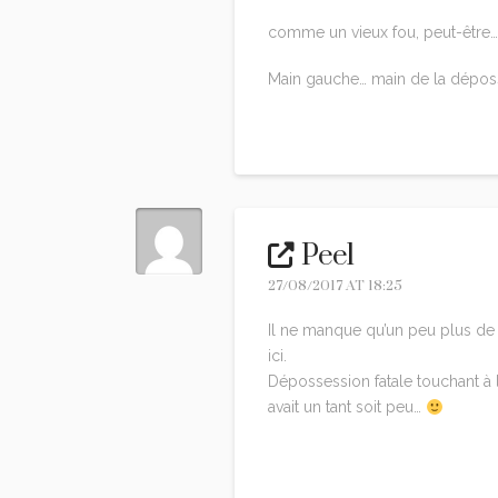
comme un vieux fou, peut-être
Main gauche… main de la dépos
Reply
Peel
27/08/2017 AT 18:25
Il ne manque qu’un peu plus de 
ici.
Dépossession fatale touchant à l
avait un tant soit peu…
Reply