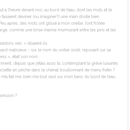
 à l’heure devant moi, au bord de l’eau, dont les mots et le
e faisaient deviner (ou imaginer?) une main droite bien
Peu après, des mots ont glissé à mon oreille, l’ont frôlée
ge, comme une brise marine murmurant entre les pins et les
dons rien. » disaient-ils.
ard malicieux – sur le nom du voilier isolé, reposant sur sa
ress », était son nom…
emment, depuis que j’étais assis là, contemplant la grève luisante,
garzette en pêche dans le chenal bouillonnant de menu fretin ?
 m’a fait rire, bien rire tout seul sur mon banc du bord de l’eau,
…
session ?