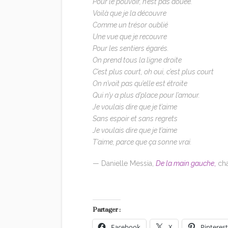
Pour le pouvoir, n’est pas douée.
Voilà que je la découvre
Comme un trésor oublié
Une vue que je recouvre
Pour les sentiers égarés.
On prend tous la ligne droite
C’est plus court, oh oui, c’est plus court
On n’voit pas qu’elle est étroite
Qui n’y a plus d’place pour l’amour.
Je voulais dire que je t’aime
Sans espoir et sans regrets
Je voulais dire que je t’aime
T’aime, parce que ça sonne vrai.
— Danielle Messia,
De la main gauche
,
cha
Partager :
Facebook
X
Pinterest