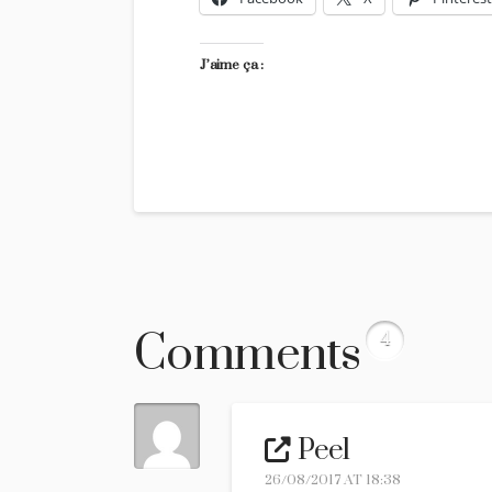
J’aime ça :
Comments
4
Peel
26/08/2017 AT 18:38