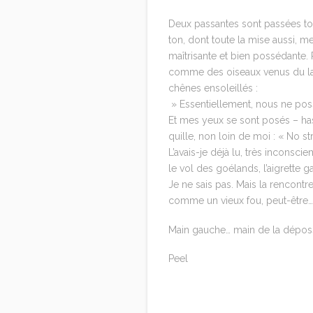
Deux passantes sont passées tout
ton, dont toute la mise aussi, m
maîtrisante et bien possédante. 
comme des oiseaux venus du lar
chênes ensoleillés :
» Essentiellement, nous ne possé
Et mes yeux se sont posés – has
quille, non loin de moi : « No st
L’avais-je déjà lu, très inconsci
le vol des goélands, l’aigrette 
Je ne sais pas. Mais la rencontre
comme un vieux fou, peut-être
Main gauche… main de la dépos
Peel
Reply