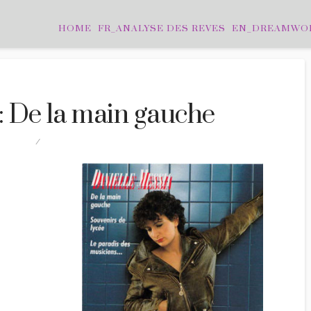
HOME
FR_ANALYSE DES REVES
EN_DREAMWO
: De la main gauche
ITATIONS
4 COMMENTS