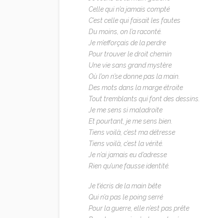
Celle qui n’a jamais compté
C’est celle qui faisait les fautes
Du moins, on l’a raconté.
Je m’efforçais de la perdre
Pour trouver le droit chemin
Une vie sans grand mystère
Où l’on n’se donne pas la main.
Des mots dans la marge étroite
Tout tremblants qui font des dessins.
Je me sens si maladroite
Et pourtant, je me sens bien.
Tiens voilà, c’est ma détresse
Tiens voilà, c’est la vérité.
Je n’ai jamais eu d’adresse
Rien qu’une fausse identité.
Je t’écris de la main bête
Qui n’a pas le poing serré
Pour la guerre, elle n’est pas prête