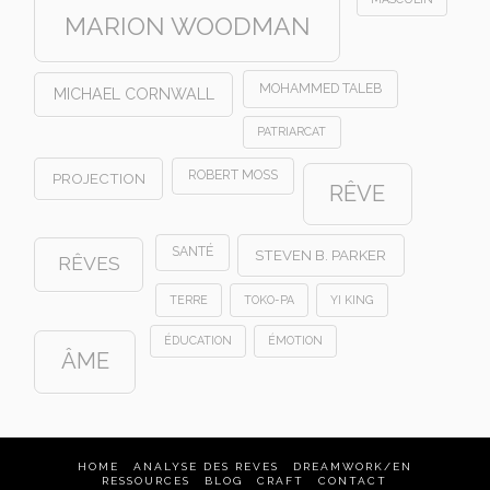
MARION WOODMAN
MOHAMMED TALEB
MICHAEL CORNWALL
PATRIARCAT
ROBERT MOSS
PROJECTION
RÊVE
SANTÉ
STEVEN B. PARKER
RÊVES
TERRE
TOKO-PA
YI KING
ÉDUCATION
ÉMOTION
ÂME
HOME
ANALYSE DES REVES
DREAMWORK/EN
RESSOURCES
BLOG
CRAFT
CONTACT