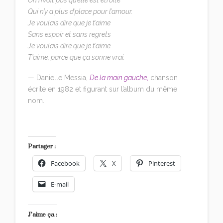
Qui n’y a plus d’place pour l’amour.
Je voulais dire que je t’aime
Sans espoir et sans regrets
Je voulais dire que je t’aime
T’aime, parce que ça sonne vrai.
— Danielle Messia,
De la main gauche
,
chanson
écrite en 1982 et figurant sur l’album du même
nom.
Partager :
Facebook
X
Pinterest
E-mail
J’aime ça :