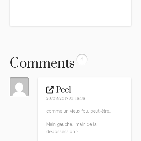
Comments
4
Peel
26/08/2017 AT 18:38
comme un vieux fou, peut-être…
Main gauche… main de la
dépossession ?