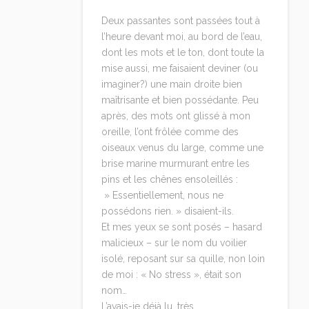
Deux passantes sont passées tout à
l’heure devant moi, au bord de l’eau,
dont les mots et le ton, dont toute la
mise aussi, me faisaient deviner (ou
imaginer?) une main droite bien
maîtrisante et bien possédante. Peu
après, des mots ont glissé à mon
oreille, l’ont frôlée comme des
oiseaux venus du large, comme une
brise marine murmurant entre les
pins et les chênes ensoleillés :
» Essentiellement, nous ne
possédons rien. » disaient-ils.
Et mes yeux se sont posés – hasard
malicieux – sur le nom du voilier
isolé, reposant sur sa quille, non loin
de moi : « No stress », était son
nom…
L’avais-je déjà lu, très