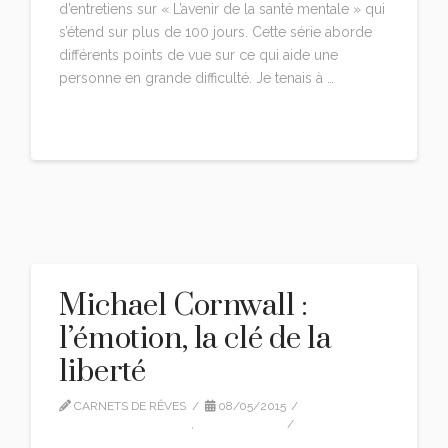
d’entretiens sur « L’avenir de la santé mentale » qui
s’étend sur plus de 100 jours. Cette série aborde
différents points de vue sur ce qui aide une
personne en grande difficulté. Je tenais à …
Read More
Michael Cornwall :
l’émotion, la clé de la
liberté
CARNETS DE RÊVES
08/05/2015
MICHAEL CORNWALL
,
TRADUCTION
LEAVE A COMMENT