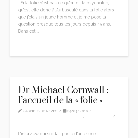
Si la folie n’est pas ce qu’en dit la psychiatrie,
qu’est-elle donc ? J’ai basculé dans la folie alors
que j’étais un jeune homme et je me pose la
question presque tous les jours depuis 45 ans.
Dans cet …
Read More
Dr Michael Cornwall :
l’accueil de la « folie »
CARNETS DE RÊVES
24/03/2016
INTERVIEW
,
MICHAEL CORNWALL
,
TRADUCTION
1 COMMENT
L’interview qui suit fait partie d’une série