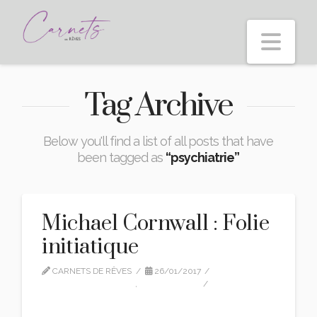
Nav
Tag Archive
Below you'll find a list of all posts that have
been tagged as
“psychiatrie”
Michael Cornwall : Folie
initiatique
CARNETS DE RÊVES
26/01/2017
MICHAEL CORNWALL
,
TRADUCTION
LEAVE A COMMENT