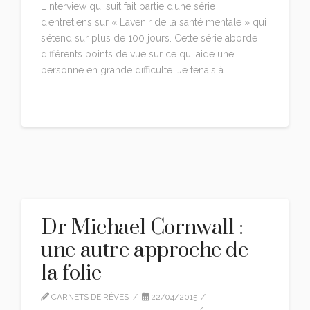
L’interview qui suit fait partie d’une série
d’entretiens sur « L’avenir de la santé mentale » qui
s’étend sur plus de 100 jours. Cette série aborde
différents points de vue sur ce qui aide une
personne en grande difficulté. Je tenais à …
Read More
Dr Michael Cornwall :
une autre approche de
la folie
CARNETS DE RÊVES
22/04/2015
MICHAEL CORNWALL
,
TRADUCTION