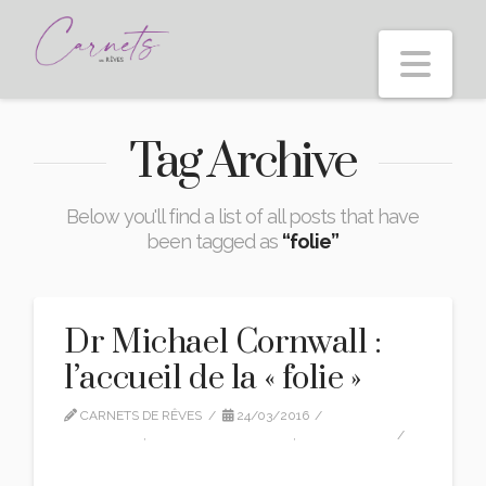
Nav
Tag Archive
Below you'll find a list of all posts that have
been tagged as
“folie”
Dr Michael Cornwall :
l’accueil de la « folie »
CARNETS DE RÊVES
24/03/2016
INTERVIEW
,
MICHAEL CORNWALL
,
TRADUCTION
1 COMMENT