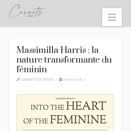
Nav
Massimilla Harris : la
nature transformante du
féminin
CARNETS DE RÊVES
27/01/2016
EDITION
,
TRADUCTION
1 COMMENT