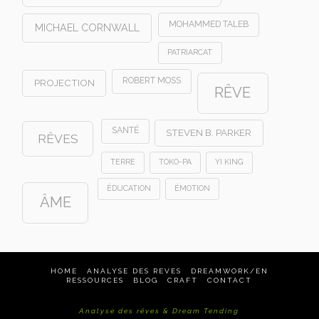
MOHAMMED TALEB
MICHAEL CORNWALL
PATRIARCAT
ROBERT MOSS
PROJECTION
RÊVE
SANTÉ
STEVEN B. PARKER
RÊVES
TERRE
TOKO-PA
YI KING
ÉDUCATION
ÉMOTION
ÂME
HOME
ANALYSE DES REVES
DREAMWORK/EN
RESSOURCES
BLOG
CRAFT
CONTACT
Analyse des rêves & Dream Tending