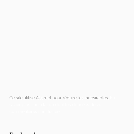
Ce site utilise Akismet pour réduire les indésirables.
En
savoir plus sur la façon dont les données de vos
commentaires sont traitées
.