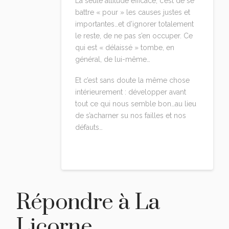
La seule attitude efficace, c’est de se
battre « pour » les causes justes et
importantes…et d’ignorer totalement
le reste, de ne pas s’en occuper. Ce
qui est « délaissé » tombe, en
général, de lui-même…
Et c’est sans doute la même chose
intérieurement : développer avant
tout ce qui nous semble bon…au lieu
de s’acharner su nos failles et nos
défauts…
Reply
Répondre à
La
Licorne