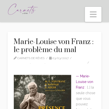
Nav
Marie-Louise von Franz :
le problème du mal
CARNETS DE RÊVES
03/03/2017
CITATIONS
,
EDITION
,
MARIE-LOUISE VON FRANZ
2 COMMENTS
— Marie-
Louise von
Franz
: […] la
seule chose
que vous
pouvez