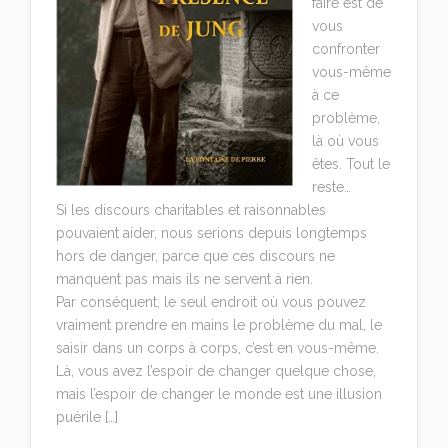
faire est de
vous
confronter
vous-même
à ce
problème,
là où vous
êtes. Tout le
reste…
Si les discours charitables et raisonnables
pouvaient aider, nous serions depuis longtemps
hors de danger, parce que ces discours ne
manquent pas mais ils ne servent à rien.
Par conséquent, le seul endroit où vous pouvez
vraiment prendre en mains le problème du mal, le
saisir dans un corps à corps, c’est en vous-même.
Là, vous avez l’espoir de changer quelque chose,
mais l’espoir de changer le monde est une illusion
puérile […]