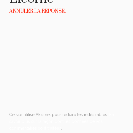
ANNULER LA RÉPONSE.
Ce site utilise Akismet pour réduire les indésirables.
En
savoir plus sur la façon dont les données de vos
commentaires sont traitées
.