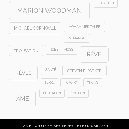
MASCULIN
MARION WOODMAN
MOHAMMED TALEB
MICHAEL CORNWALL
PATRIARCAT
ROBERT MOSS
PROJECTION
RÊVE
SANTÉ
STEVEN B. PARKER
RÊVES
TERRE
TOKO-PA
YI KING
ÉDUCATION
ÉMOTION
ÂME
HOME
ANALYSE DES REVES
DREAMWORK/EN