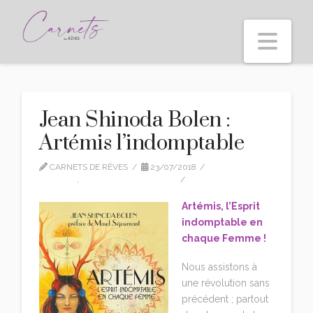
Nav
Jean Shinoda Bolen :
Artémis l’indomptable
CARNETS DE RÊVES
23/07/2018
EDITION
,
JEAN SHINODA BOLEN
3 COMMENTS
Artémis, l’Esprit
indomptable en
chaque Femme !
Nous assistons à
une révolution sans
précédent ; partout