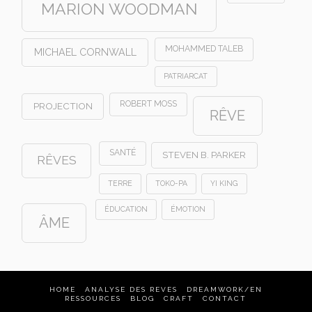
MARION WOODMAN
MOHAMMED TALEB
MICHAEL CORNWALL
PATRIARCAT
ROBERT MOSS
PROJECTION
RÊVE
SANTÉ
STEVEN B. PARKER
RÊVES
TERRE
TOKO-PA
YI KING
ÉDUCATION
ÉMOTION
ÂME
HOME
ANALYSE DES REVES
DREAMWORK/EN
RESSOURCES
BLOG
CRAFT
CONTACT